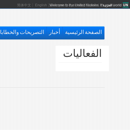
العربية
Español
Русский
Français
Welcome to the United Nations. It's your world.
English
简体中文
الصفحة الرئيسية
أخبار
التصريحات والخطاب
الفعاليات