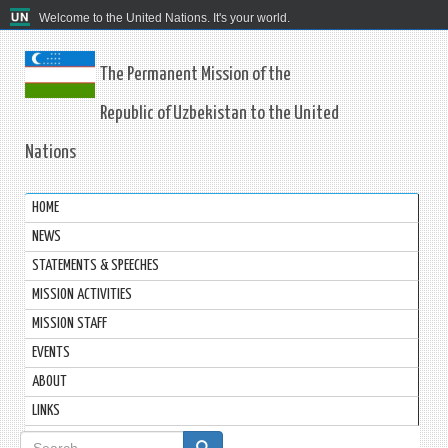
Welcome to the United Nations. It's your world.
The Permanent Mission of the
Republic of Uzbekistan to the United
Nations
HOME
NEWS
STATEMENTS & SPEECHES
MISSION ACTIVITIES
MISSION STAFF
EVENTS
ABOUT
LINKS
Search