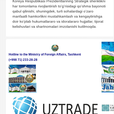
Koreya Respublikasi Prezidentlarining Strategik sheriklikni
har tomonlama rivojlantirish to‘g‘risidagi qo‘shma bayonoti
qabul qilinishi, shuningdek, turli sohalardagi o‘zaro
manfaatli hamkorlikni mustahkamlash va kengaytirishga
doir ko‘plab hukumatlararo va idoralararo hujjatlar, tijorat
kelishuvlari va shartnomalari imzolanishi kutilmoqda.
Hotline to the Ministry of Foreign Affairs, Tashkent
(+998 71) 233-28-28