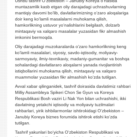
Ushbu tashrif O‘zbekiston – Janubiy Koreya o‘rtasida
muntazamlik kasb etgan oliy darajadagi uchrashuvlarning
mantiqiy davomi bo‘lib, davlatlarimizning o‘zaro aloqalariga
doir keng ko‘lamli masalalarni muhokama qilish,
hamkorlikning ustuvor yo‘nalishlarini belgilash, dolzarb
mintaqaviy va xalqaro masalalar yuzasidan fikr almashish
imkonini bermoqda.
Oliy darajadagi muzokaralarda o‘zaro hamkorlikning keng
ko‘lamli masalalari, siyosiy, savdo-iqtisodiy, moliyaviy-
sarmoyaviy, ilmiy-texnikaviy, madaniy-gumanitar va boshqa
sohalardagi davlatlararo aloqalarni yanada rivojlantirish
istiqbollarini muhokama qilish, mintaqaviy va xalqaro
muammolar yuzasidan fikr almashish ko‘zda tutilgan.
Avval xabar qilinganidek, tashrif doirasida davlatimiz rahbari
Milliy Assambleya Spikeri Chon Se Gyun va Koreya
Respublikasi Bosh vaziri Li Nak Yon bilan uchrashishi, ikki
davlatning yetakchi iqtisodiy va moliyaviy tuzilmalari
rahbarlari, yirik ishbilarmonlar ishtirokidagi O‘zbekiston –
Janubiy Koreya biznes forumida ishtirok etishi ko‘zda
tutilgan.
Tashrif yakunlari bo‘yicha O‘zbekiston Respublikasi va