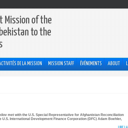
 Mission of the
bekistan to the
s
ACTIVITÉS DE LA MISSION
MISSION STAFF
ÉVÉNEMENTS
ABOUT
L
milov met with the U.S. Special Representative for Afghanistan Reconciliation
the U.S. International Development Finance Corporation (DFC) Adam Boehler,
LIRE L