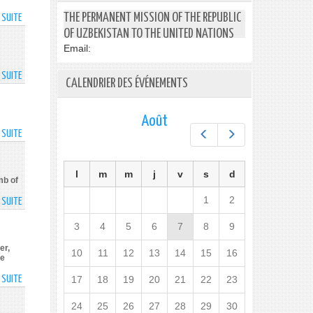
TRAFFICKING
УЧАСТИЕ
THE PERMANENT MISSION OF THE REPUBLIC
A SUITE
DE
И
UZBEKISTAN
OF UZBEKISTAN TO THE UNITED NATIONS
ВЫСТУПИЛ
–
НА
Email:
UN:
МЕЖДУНАРОДНОМ
NEW
A SUITE
ФОРУМЕ
DE
CALENDRIER DES ÉVÉNEMENTS
STAGE
«УЗБЕКИСТАН
PRESIDENT
OF
И
MEETS
DEVELOPMENT
ООН:
WITH
Août
СОТРУДНИЧЕСТВО
COMPATRIOTS
A SUITE
DE
Préc.
Suiv.
НА
PRESIDENT
ПУТИ
OF
ДОСТИЖЕНИЯ
l
m
m
j
v
s
d
UZBEKISTAN
mb of
ЦЕЛЕЙ
VISITS
1
2
A SUITE
УСТОЙЧИВОГО
DE
ISLAM
РАЗВИТИЯ»
SHAVKAT
KARIMOV
3
4
5
6
7
8
9
MIRZIYOYEV
SQUARE
LAYS
IN
er,
10
11
12
13
14
15
16
A
te
MOSCOW
WREATH
A SUITE
DE
17
18
19
20
21
22
23
AT
SHAVKAT
THE
24
25
26
27
28
29
30
MIRZIYOYEV