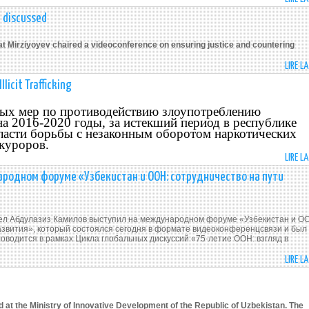
n discussed
at Mirziyoyev chaired a videoconference on ensuring justice and countering
LIRE L
licit Trafficking
ных мер по противодействию злоупотреблению
а 2016-2020 годы, за истекший период в республике
бласти борьбы с незаконным оборотом наркотических
окуроров.
LIRE L
ародном форуме «Узбекистан и ООН: сотрудничество на пути
дел Абдулазиз Камилов выступил на международном форуме «Узбекистан и О
азвития», который состоялся сегодня в формате видеоконференцсвязи и был
оводится в рамках Цикла глобальных дискуссий «75-летие ООН: взгляд в
LIRE L
d at the Ministry of Innovative Development of the Republic of Uzbekistan. The