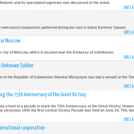
 Nations and its specialized agencies was discussed at the event.
LIRE L
v welcomed compatriots gathered during his visit to Islam Karimov Square.
LIRE L
e in Moscow
e city of Moscow, which is located near the Embassy of Uzbekistan.
LIRE L
e Unknown Soldier
nt of the Republic of Uzbekistan Shavkat Mirziyoyev has laid a wreath at the To
LIRE L
ng the 75th Anniversary of the Great Victory
ay a host to a parade to mark the 75th Anniversary of the Great Victory. Howev
he victorious 1945 the first central Victory Parade was held on June 24. This da
LIRE L
ternational cooperation