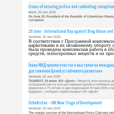
Issues of ensuring justice and combating corruptio
Mardi, 30 Juin 2020
On June 30, President of the Republic of Uzbekistan Shavk
corruption.
26 June - International Day against Drug Abuse and Il
Vendredi, 26 Juin 2020
В соответствии с Программой комплекс
наркотиками и их незаконному обороту н
была проведена комплексная работа в о
средств, психотропных веществ и их пр
Глава МИД принял участие и выступил на междун
достижения Целей устойчивого развития»
Vendredi, 26 Juin 2020
ТАШКЕНТ, 26 июня. /ИА «Дунё
»/. Министр иностранных 
сотрудничество на пути достижения Целей устойчивого р
приурочен к 75-летию со дня подписания Устава ООН и пр
будущее», сообщает корреспондент ИА «Дунё»
Uzbekistan – UN: New Stage of Development
Vendredi, 26 Juin 2020
The regular session of the International Press Club was hel