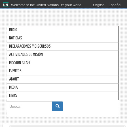
Welcome to the United Nations. It's your world.
English
Español
INICIO
NOTICIAS
DECLARACIONES Y DISCURSOS
ACTIVIDADES DE MISIÓN
MISSION STAFF
EVENTOS
ABOUT
MEDIA
LINKS
Formulario
de
Buscar
búsqueda