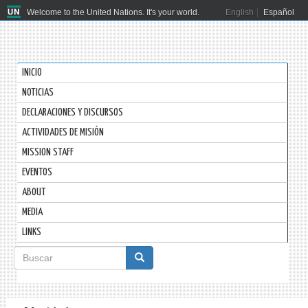
Welcome to the United Nations. It's your world.
English
Español
INICIO
NOTICIAS
DECLARACIONES Y DISCURSOS
ACTIVIDADES DE MISIÓN
MISSION STAFF
EVENTOS
ABOUT
MEDIA
LINKS
Formulario
de
Buscar
búsqueda