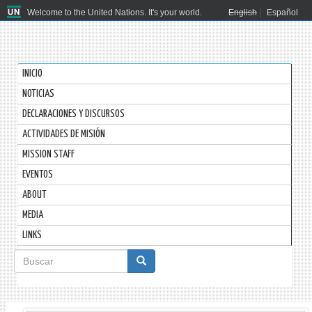
Welcome to the United Nations. It's your world.
English
Español
INICIO
NOTICIAS
DECLARACIONES Y DISCURSOS
ACTIVIDADES DE MISIÓN
MISSION STAFF
EVENTOS
ABOUT
MEDIA
LINKS
Formulario
de
Buscar
búsqueda