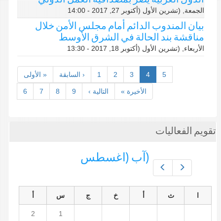
الجمعة, (تشرين اﻷول (أكتوبر 27, 2017 - 14:00
بيان المندوب الدائم أمام مجلس الأمن خلال
مناقشة بند الحالة في الشرق الأوسط
الأربعاء, (تشرين اﻷول (أكتوبر 18, 2017 - 13:30
5
4
3
2
1
‹ السابقة
« الأولى
الأخيرة »
التالية ›
9
8
7
6
تقويم الفعاليات
(آب (اغسطس
Prev
Next
ا
ث
أ
خ
ج
س
أ
2
1