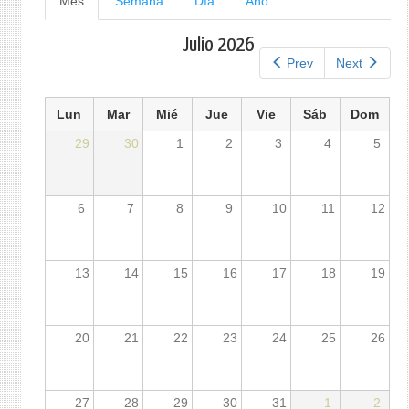
Mes
(solapa
Semana
Día
Año
activa)
principales
Julio 2026
Prev
Next
Lun
Mar
Mié
Jue
Vie
Sáb
Dom
29
30
1
2
3
4
5
6
7
8
9
10
11
12
13
14
15
16
17
18
19
20
21
22
23
24
25
26
27
28
29
30
31
1
2