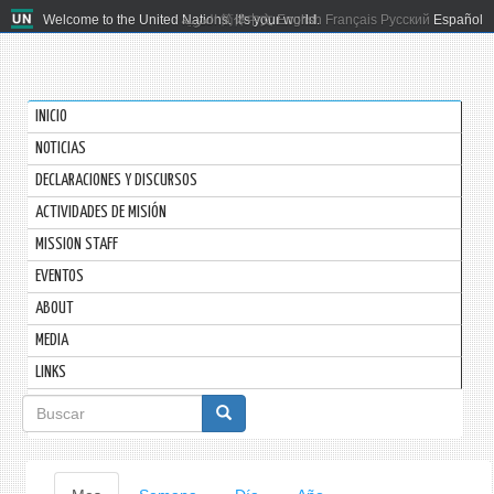
Welcome to the United Nations. It's your world.
العربية
简体中文
English
Français
Русский
Español
INICIO
NOTICIAS
DECLARACIONES Y DISCURSOS
ACTIVIDADES DE MISIÓN
MISSION STAFF
EVENTOS
ABOUT
MEDIA
LINKS
Formulario
de
búsqueda
Solapas