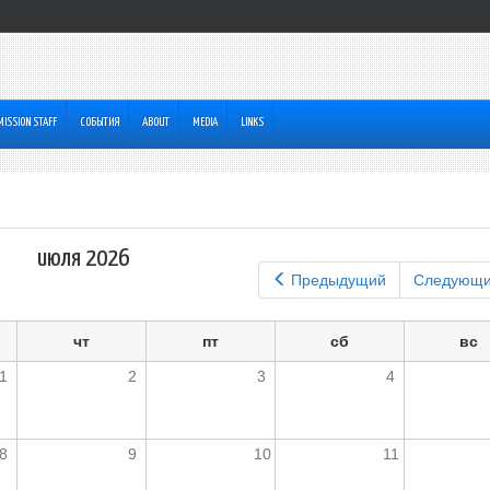
MISSION STAFF
СОБЫТИЯ
ABOUT
MEDIA
LINKS
июля 2026
Предыдущий
Следующ
чт
пт
сб
вс
1
2
3
4
8
9
10
11