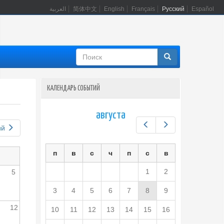
العربية
简体中文
English
Français
Русский
Español
Форма
поиска
КАЛЕНДАРЬ СОБЫТИЙ
августа
Предыдущий
Следующий
ий
п
в
с
ч
п
с
в
1
2
5
3
4
5
6
7
8
9
12
10
11
12
13
14
15
16