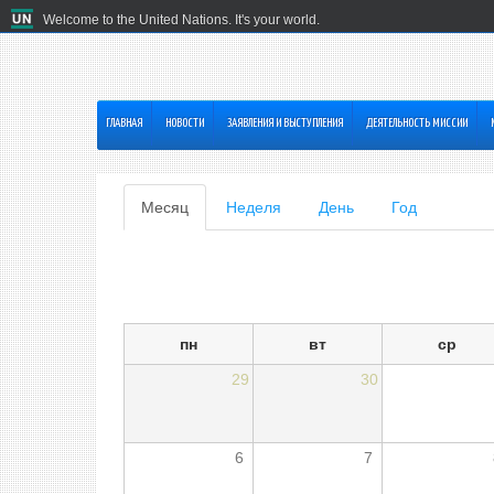
Welcome to the United Nations. It's your world.
ГЛАВНАЯ
HОВОСТИ
ЗАЯВЛЕНИЯ И ВЫСТУПЛЕНИЯ
ДЕЯТЕЛЬНОСТЬ МИССИИ
Главные
Месяц
(активная
Неделя
День
Год
вкладка)
вкладки
пн
вт
ср
29
30
6
7