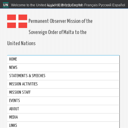
Welcome to the United Nations. It's your world.
العربية
简体中文
English
Français
Русский
Español
Permanent Observer Mission of the
Sovereign Order of Malta to the
United Nations
HOME
NEWS
STATEMENTS & SPEECHES
MISSION ACTIVITIES
MISSION STAFF
EVENTS
ABOUT
MEDIA
LINKS