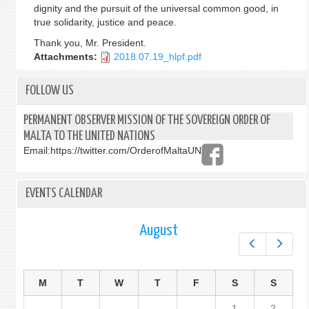
dignity and the pursuit of the universal common good, in
true solidarity, justice and peace.
Thank you, Mr. President.
Attachments:
2018.07.19_hlpf.pdf
FOLLOW US
PERMANENT OBSERVER MISSION OF THE SOVEREIGN ORDER OF
MALTA TO THE UNITED NATIONS
Email:
https://twitter.com/OrderofMaltaUN
EVENTS CALENDAR
August
Prev
Next
M
T
W
T
F
S
S
1
2