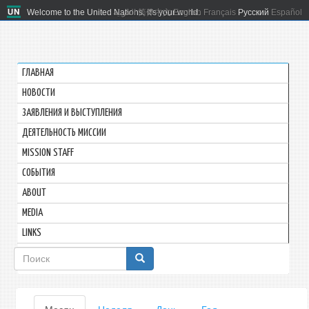
Welcome to the United Nations. It's your world.
العربية
简体中文
English
Français
Русский
Español
ГЛАВНАЯ
HОВОСТИ
ЗАЯВЛЕНИЯ И ВЫСТУПЛЕНИЯ
ДЕЯТЕЛЬНОСТЬ МИССИИ
MISSION STAFF
СОБЫТИЯ
ABOUT
MEDIA
LINKS
Форма
поиска
Главные