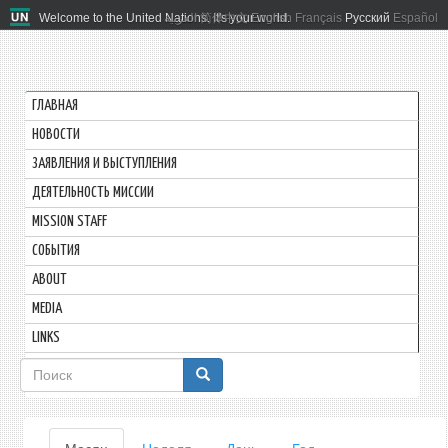
Welcome to the United Nations. It's your world.
العربية
简体中文
English
Français
Русский
Español
ГЛАВНАЯ
HОВОСТИ
ЗАЯВЛЕНИЯ И ВЫСТУПЛЕНИЯ
ДЕЯТЕЛЬНОСТЬ МИССИИ
MISSION STAFF
СОБЫТИЯ
ABOUT
MEDIA
LINKS
Форма
поиска
Главные