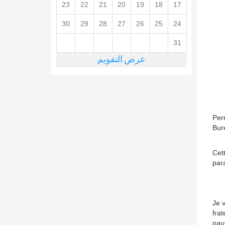
23
22
21
20
19
18
17
30
29
28
27
26
25
24
31
عرض التقويم
Per
Bur
Cet
par
Je v
frat
pau