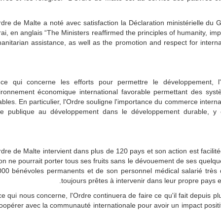
dre de Malte a noté avec satisfaction la Déclaration ministérielle du G
rai, en anglais “The Ministers reaffirmed the principles of humanity, imp
nitarian assistance, as well as the promotion and respect for internat
ce qui concerne les efforts pour permettre le développement, 
ironnement économique international favorable permettant des syst
ables. En particulier, l'Ordre souligne l'importance du commerce inte
ide publique au développement dans le développement durable, y 
dre de Malte intervient dans plus de 120 pays et son action est facilit
ion ne pourrait porter tous ses fruits sans le dévouement de ses quelqu
000 bénévoles permanents et de son personnel médical salarié très qu
toujours prêtes à intervenir dans leur propre pays et
e qui nous concerne, l'Ordre continuera de faire ce qu'il fait depuis p
coopérer avec la communauté internationale pour avoir un impact positif