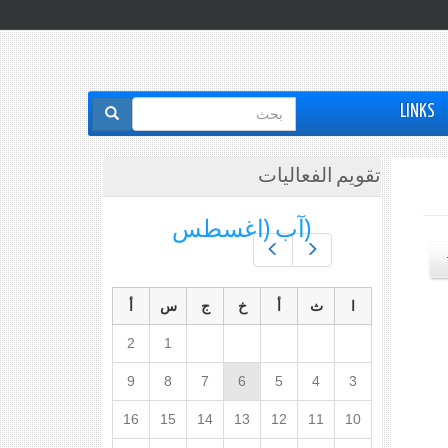
استمارة
LINKS
البحث
تقويم الفعاليات
(آب (اغسطس
Prev
Next
ا
ث
أ
خ
ج
س
أ
2
1
9
8
7
6
5
4
3
16
15
14
13
12
11
10