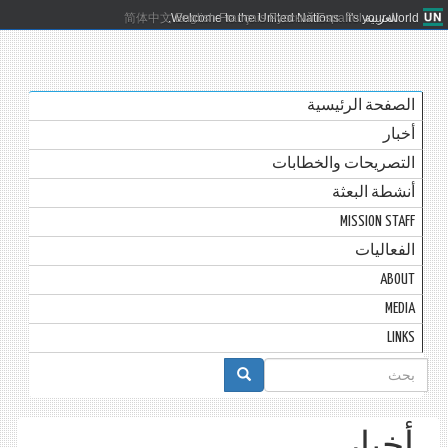
العربية
Español
Русский
Français
English
Welcome to the United Nations. It's your world.
简体中文
الصفحة الرئيسية
أخبار
التصريحات والخطابات
أنشطة البعثة
MISSION STAFF
الفعاليات
ABOUT
MEDIA
LINKS
استمارة
البحث
أخبار