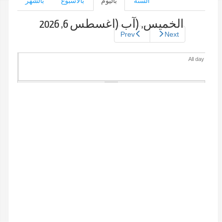
السنة
باليوم
(علامة
بالأسبوع
بالشهر
التبويب
الأساسية
النشطة)
الخميس, (آب (اغسطس 6, 2026
Prev
Next
All day