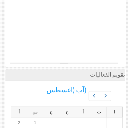
تقويم الفعاليات
(آب (اغسطس
Prev
Next
ا
ث
أ
خ
ج
س
أ
2
1