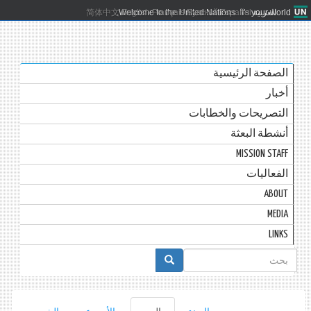
العربية
Español
Русский
Français
English
Welcome to the United Nations. It's your world.
简体中文
الصفحة الرئيسية
أخبار
التصريحات والخطابات
أنشطة البعثة
MISSION STAFF
الفعاليات
ABOUT
MEDIA
LINKS
استمارة
البحث
التبويبات