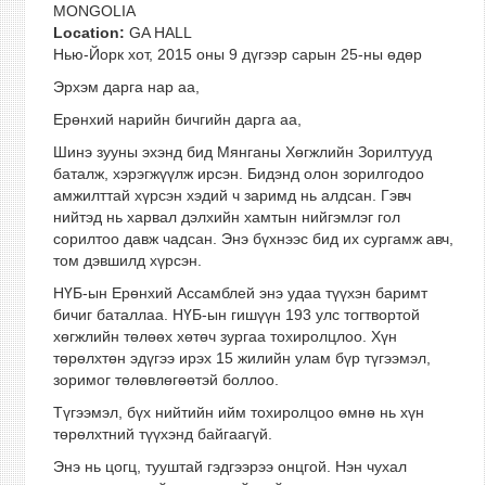
MONGOLIA
Location:
GA HALL
Нью-Йорк хот, 2015 оны 9 дүгээр сарын 25-ны өдөр
Эрхэм дарга нар аа,
Ерөнхий нарийн бичгийн дарга аа,
Шинэ зууны эхэнд бид Мянганы Хөгжлийн Зорилтууд
баталж, хэрэгжүүлж ирсэн. Бидэнд олон зорилгодоо
амжилттай хүрсэн хэдий ч заримд нь алдсан. Гэвч
нийтэд нь харвал дэлхийн хамтын нийгэмлэг гол
сорилтоо давж чадсан. Энэ бүхнээс бид их сургамж авч,
том дэвшилд хүрсэн.
НҮБ-ын Ерөнхий Ассамблей энэ удаа түүхэн баримт
бичиг баталлаа. НҮБ-ын гишүүн 193 улс тогтвортой
хөгжлийн төлөөх хөтөч зургаа тохиролцлоо. Хүн
төрөлхтөн эдүгээ ирэх 15 жилийн улам бүр түгээмэл,
зоримог төлөвлөгөөтэй боллоо.
Түгээмэл, бүх нийтийн ийм тохиролцоо өмнө нь хүн
төрөлхтний түүхэнд байгаагүй.
Энэ нь цогц, тууштай гэдгээрээ онцгой. Нэн чухал