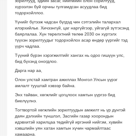
зорилтууд, эдийн засаг, нийгмийн олон сорилтууд,
хүрээлэн буй орчны тулгамдсан асуудлаа бид
тодорхойллоо.
Үүнийг бүтээж чадсан бүгдэд чин сэтгэлийн талархал
илэрхийлье. Хичээнгүй, цаг наргүйгээр, уйгагүй зүтгэсэнд
баярлалаа. Хүн төрөлхтний төлөө 2030 он хүртэлх
түүхэн зорилтуудыг тодорхойлох асар өндөр үүргийг тэд
үүрч чадлаа.
Түүний бүрэн хэрэгжилтийг хангах нь одоо гишүүн улс,
бид бүхэнд оногдлоо.
Дарга нар аа,
Олон улстай хамтран ажиллах Монгол Улсын үүрэг
амлалт тууштай хэвээр байна.
Энх тайван, хөгжлийг цогцлоох хамтын үүргээ бид
биелүүлнэ.
Тогтвортой хөгжлийн зорилтуудын амжилт нь үр дүнтэй
даян дэлхийн түншлэл, Засгийн газар хоорондын
идэвхитэй харилцаа төдийгүй иргэний нийгэм, хувийн
хэвшлийн уян хатан хамтын хүчин чармайлтаас
хамаарна.