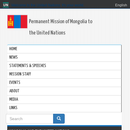
Welcome to the United Nations. It's your world.
English
Permanent Mission of Mongolia to
the United Nations
HOME
NEWS
STATEMENTS & SPEECHES
MISSION STAFF
EVENTS
ABOUT
MEDIA
LINKS
Search
form