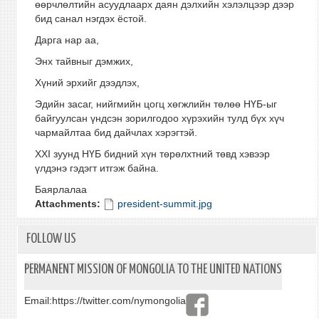
өөрчлөлтийн асуудлаарх даян дэлхийн хэлэлцээр дээр
бид санал нэгдэх ёстой.
Дарга нар аа,
Энх тайвныг дэмжих,
Хүний эрхийг дээдлэх,
Эдийн засаг, нийгмийн цогц хөгжлийн төлөө НҮБ-ыг
байгуулсан үндсэн зорилгодоо хүрэхийн тулд бүх хүч
чармайлтаа бид дайчлах хэрэгтэй.
XXI зуунд НҮБ бидний хүн төрөлхтний төвд хэвээр
үлдэнэ гэдэгт итгэж байна.
Баярлалаа
Attachments:
president-summit.jpg
FOLLOW US
PERMANENT MISSION OF MONGOLIA TO THE UNITED NATIONS
Email:
https://twitter.com/nymongolia