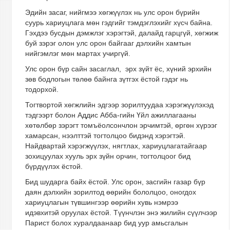
Эдийн засаг, нийгмээ хөгжүүлэх нь улс орон бүрийн
суурь хариуцлага мөн гэдгийг тэмдэглэхийг хүсч байна.
Гэхдээ бусдын дэмжлэг хэрэгтэй, далайд гарцгүй, хөгжиж
буй зэрэг олон улс орон байгааг дэлхийн хамтын
нийгэмлэг мөн мартах учиргүй.
Улс орон бүр сайн засаглал, эрх зүйт ёс, хүний эрхийн
зөв бодлогын төлөө байнга зүтгэх ёстой гэдэг нь
тодорхой.
Тогтвортой хөгжлийн эдгээр зорилтуудаа хэрэгжүүлэхэд
тэдгээрт болон Аддис Абба-гийн Үйл ажиллагааны
хөтөлбөр зэрэгт томъёолсончлон эрчимтэй, өргөн хүрээг
хамарсан, нээлттэй тогтолцоо бидэнд хэрэгтэй.
Найдвартай хэрэгжүүлэх, нягтлах, хариуцлагатайгаар
зохицуулах хууль эрх зүйн орчин, тогтолцоог бид
бүрдүүлэх ёстой.
Бид шударга байх ёстой. Улс орон, засгийн газар бүр
даян дэлхийн зорилтод өөрийн бололцоо, оногдох
хариуцлагын түвшингээр өөрийн хувь нэмрээ
идэвхитэй оруулах ёстой. Түүнчлэн энэ жилийн сүүлчээр
Парист болох хуралдаанаар бид уур амьсгалын