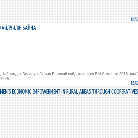
REA
О АЙЛЧИЛЖ БАЙНА
 Найрамдах Беларусь Улсын Ерөнхий сайдын орлогч В.И.Семашко 2016 оны 
байна.
REA
OMEN'S ECONOMIC EMPOWERMENT IN RURAL AREAS THROUGH COOPERATIVE