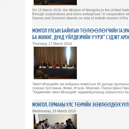
On 15 March 2016, the Mission of Mongolia to the United Na
through cooperatives and micro-enterprises" in cooperation w
Guinea and Solomon Islands on side of sixtieth session of t
МОНГОЛ УЛСЫН БАЙНГЫН ТӨЛӨӨЛӨГЧИЙН ГАЗР
БА ЖИЖИГ, ДУНД ҮЙЛДВЭРИЙН ҮҮРЭГ" СЭДЭВТ АРГ
Thursday, 17 March 2016
Эмэгтэйчүүдийн аж байдлын комиссын 60 дугаар чуулганы
газраас Ботсвана, Фижи, Итали, Морокко, Папуа Шинэ Гв
"Хөдөөгийн эмэгтэйчүүдийг чадавхжуулахад хоршоолол ба ж
МОНГОЛ, ГЕРМАНЫ УЛС ТӨРИЙН ЗӨВЛӨЛДӨХ УУЛЗ
Wednesday, 16 March 2016