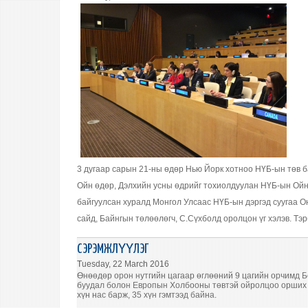
3 дугаар сарын 21-ны өдөр Нью Йорк хотноо НҮБ-ын төв 
Ойн өдөр, Дэлхийн усны өдрийг тохиолдуулан НҮБ-ын Ой
байгуулсан хуралд Монгол Улсаас НҮБ-ын дэргэд суугаа 
сайд, Байнгын төлөөлөгч, С.Сүхболд оролцон үг хэлэв. Тэ
СЭРЭМЖЛҮҮЛЭГ
Tuesday, 22 March 2016
Өнөөдөр орон нутгийн цагаар өглөөний 9 цагийн орчимд 
буудал болон Европын Холбооны төвтэй ойролцоо орших 
хүн нас барж, 35 хүн гэмтээд байна.