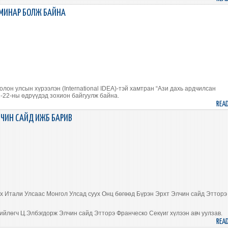
ЕМИНАР БОЛЖ БАЙНА
олон улсын хүрээлэн (International IDEA)-тэй хамтран “Ази дахь ардчилсан
-22-ны өдрүүдэд зохион байгуулж байна.
REA
ЧИН САЙД ИЖБ БАРИВ
 Итали Улсаас Монгол Улсад суух Онц бөгөөд Бүрэн Эрхт Элчин сайд Этторэ
йлөгч Ц.Элбэгдорж Элчин сайд Этторэ Франческо Секүиг хүлээн авч уулзав.
REA