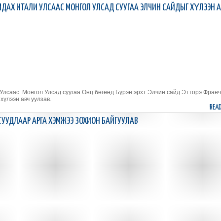
МДАХ ИТАЛИ УЛСААС МОНГОЛ УЛСАД СУУГАА ЭЛЧИН САЙДЫГ ХҮЛЭЭН 
 Улсаас Монгол Улсад суугаа Онц бөгөөд Бүрэн эрхт Элчин сайд Этторэ Фран
хүлээн авч уулзав.
REA
СУУДЛААР АРГА ХЭМЖЭЭ ЗОХИОН БАЙГУУЛАВ