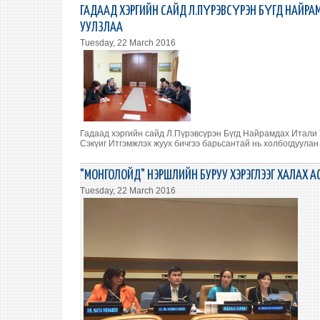
ГАДААД ХЭРГИЙН САЙД Л.ПҮРЭВСҮРЭН БҮГД НАЙРА
УУЛЗЛАА
Tuesday, 22 March 2016
Гадаад хэргийн сайд Л.Пүрэвсүрэн Бүгд Найрамдах Итали
Сэкүиг Итгэмжлэх жуух бичгээ барьсантай нь холбогдуулан 
"МОНГОЛОЙД" НЭРШЛИЙН БУРУУ ХЭРЭГЛЭЭГ ХАЛАХ А
Tuesday, 22 March 2016