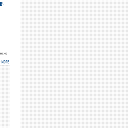
МОНГОЛ
АВЧ
УЛСЫН
ЕРӨНХИЙЛӨГЧИД
ИТАЛИ
УЛСЫН
ЭЛЧИН
САЙД
ИЖБ
БАРИВ
ческо
D MORE
ABOUT
ГАДААД
ХЭРГИЙН
САЙД
Л.ПҮРЭВСҮРЭН
БҮГД
НАЙРАМДАХ
ИТАЛИ
УЛСААС
МОНГОЛ
УЛСАД
СУУГАА