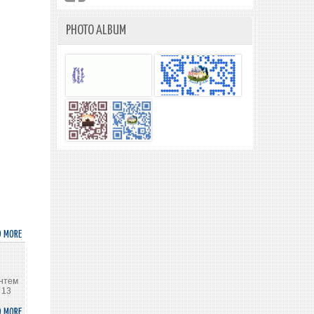
PHOTO ALBUM
D MORE
ABOUT
ЭЛЧИН
САЙД,
БАЙНГЫН
ентем
ТӨЛӨӨЛӨГЧ
 13
С.СҮХБОЛД
D MORE
ABOUT