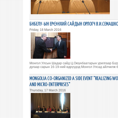
БНБЕЛУ-ЫН ЕРӨНХИЙ САЙДЫН ОРЛОГЧ В.И.СЕМАШК
Friday, 18 March 2016
Монгол Улсын Шадар сайд Ц.Оюунбаатарын урилгаар Бүгд
дугаар сарын 16-19-ний өдрүүдэд Монгол Улсад айлчилж 
MONGOLIA CO-ORGANIZED A SIDE EVENT "REALIZING W
AND MICRO-ENTERPRISES"
Thursday, 17 March 2016