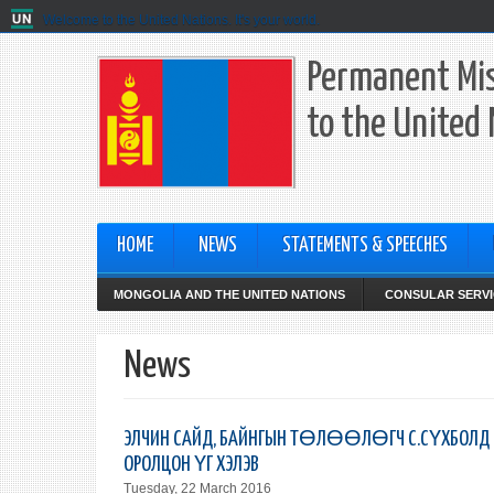
Welcome to the United Nations. It's your world.
Permanent Mis
to the United
HOME
NEWS
STATEMENTS & SPEECHES
MONGOLIA AND THE UNITED NATIONS
CONSULAR SERVI
News
ЭЛЧИН САЙД, БАЙНГЫН ТӨЛӨӨЛӨГЧ С.СҮХБОЛД О
ОРОЛЦОН ҮГ ХЭЛЭВ
Tuesday, 22 March 2016