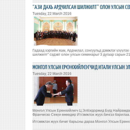
“АЗИ ДАХЬ АРДЧИЛСАН ШИЛЖИЛТ” ОЛОН УЛСЫН С
Tuesday, 22 March 2016
Гадаад хэргийн яам, Ардчилал, сонгуульд дэмжлэг үзүүлэх 
шилжилт” сэдэвт олон улсын семинарыг 3 дугаар сарын 21
МОНГОЛ УЛСЫН ЕРӨНХИЙЛӨГЧИД ИТАЛИ УЛСЫН ЭЛ
Tuesday, 22 March 2016
Монгол Улсын Ерөнхийлөгч Ц.Элбэгдоржид Бүгд Найрамдах
Франческо Секүи өнөөдөр Итгэмжлэх жуух бичгээ барилаа.
Итгэмжлэх жуух бичиг барьсны дараа Монгол Улсын Ерөнхи