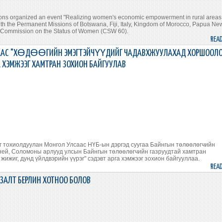
tions organized an event "Realizing women's economic empowerment in rural areas
ith the Permanent Missions of Botswana, Fiji, Italy, Kingdom of Morocco, Papua Ne
he Commission on the Status of Women (CSW 60).
REA
ААС "ХӨДӨӨГИЙН ЭМЭГТЭЙЧҮҮДИЙГ ЧАДАВХЖУУЛАХАД ХОРШООЛ
А ХЭМЖЭЭГ ХАМТРАН ЗОХИОН БАЙГУУЛАВ
г тохиолдуулан Монгол Улсаас НҮБ-ын дэргэд суугаа Байнгын төлөөлөгчийн
иней, Соломоны арлууд улсын Байнгын төлөөлөгчийн газруудтай хамтран
ижиг, дунд үйлдвэрийн үүрэг" сэдэвт арга хэмжээг зохион байгууллаа.
REA
АЛТ БЕРЛИН ХОТНОО БОЛОВ