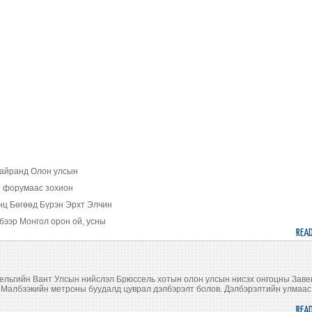
байранд Олон улсын
н форумаас зохион
Онц Бөгөөд Бүрэн Эрхт Элчин
рбээр Монгол орон ой, усны
REA
Бельгийн Вант Улсын нийслэл Брюссель хотын олон улсын нисэх онгоцны Зав
Малбээкийн метроны буудалд цуврал дэлбэрэлт болов. Дэлбэрэлтийн улмаас
REA