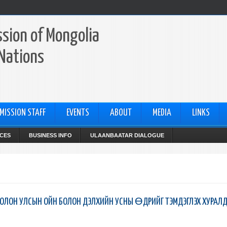
sion of Mongolia
 Nations
MISSION STAFF
EVENTS
ABOUT
MEDIA
LINKS
CES
BUSINESS INFO
ULAANBAATAR DIALOGUE
ЛОН УЛСЫН ОЙН БОЛОН ДЭЛХИЙН УСНЫ ӨДРИЙГ ТЭМДЭГЛЭХ ХУРАЛ