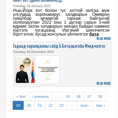
НИЙТ ИРГЭДИЙН АНХААРАЛД
А.ГУ
ИРГЭ
Tuesday, 04 January 2022
УУЛЗ
АНХА
Нью-Йорк хот болон тус хоттой залгаа муж
улсуудад коронавирус халдварын Омикрон
хувилбар эрчимтэй тархаж байгаатай
холбогдуулан 2022 оны 1 дүгээр сарын 3-ний
өдрөөс эхлэн халдварын нөхцөл байдал намжих
хүртэлх хугацаанд
Иргэний шинэчилсэн
бүртгэлээс бусад консулын үйлчилгээг
бата
READ MORE
ABO
НИЙ
Гадаад харилцааны сайд Б.Батцэцэгийн Мэндчилгээ
ИРГЭ
Tuesday, 28 December 2021
АНХ
READ MORE
ABO
ГАД
ХАР
« first
‹ previous
…
15
16
17
18
САЙ
Б.БА
19
20
21
22
23
…
next ›
last »
МЭНД