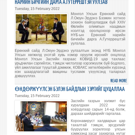
НАРИЙН БИЧГИЙН ДАРГА А.ГУТЕРРЕШТЭЙ УУЛЗАВ
AGEN
Tuesday, 15 February 2022
TO
Монгол Улсын Ерөнхий сайд
BE
Л.Оюун-Эрдэнэ Бээжин хотноо
зохион байгуулагдаж буй XXIV
RE-
Өвлийн олимпын наадмын
ESTA
нээлтэд оролцохоор ирсэн
НҮБ-ын Ерөнхий нарийн
UNDE
бичгийн дарга А.Гутеррештэй
MINI
уулзлаа.
OF
Ерөнхий сайд Л.Оюун-Эрдэнэ уулзалтын эхэнд НҮБ Монгол
ECON
Улсын хөгжилд үнэтэй хувь нэмэр оруулж ирснийг онцлоод
Монгол Улсын Засгийн газраас КОВИД-19 цар тахлаас
AND
урьдчилан сэргийлэх, тэмцэх чиглэлээр хэрэгжүүлж буй бодлого,
DEVE
үйл ажиллагааг тууштай дэмжиж, КОВАКС хөтөлбөрийн хүрээнд
нэн шаардлагатай вакцины тусламж үзүүлсэнд талархал
дэвшүүллээ.
READ MORE
ABO
ЕРӨ
ӨНДӨРЖҮҮЛСЭН БЭЛЭН БАЙДЛЫН ЗЭРГИЙГ ЦУЦАЛЛАА
САЙ
Tuesday, 15 February 2022
Л.ОЮ
Засгийн газрын ээлжит бус
ЭРДЭ
хуралдаан 2022 оны
хоёрдугаар сарын 14-нд болж,
НҮБ-
дараах шийдвэрийг гаргалаа.
ЫН
Коронавируст халдварын цар
ЕРӨ
тахалтай тэмцэх, эрсдэлийг
НАР
бууруулах зорилгоор улсын
хэмжээнд засаг захиргаа, нутаг