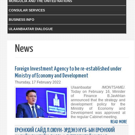
MONGOLIA AND THE UNITED NATIONS
CONSULAR SERVICES
BUSINESS INFO
ULAANBAATAR DIALOGUE
News
Foreign Investment Agency to be re-established under
Ministry of Economy and Development
Thursday, 17 February 2022
Ulaanbaatar /MONTSAME/.
Today on February 16, Minister
of Finance B.Javkhlan
announced that the strategy and
development policy for the
Ministry of Economy and
Development was approved at
the regular Cabinet meeting.
READ MORE
ABO
FORE
ЕРӨНХИЙ САЙД Л.ОЮУН-ЭРДЭНЭ НҮБ-ЫН ЕРӨНХИЙ
INVE