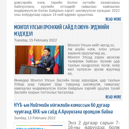
БИЧГ
дэвсгэрийн нэгж, төрийн болон нутгийн захиргааны
ДАРГ
байгууллага, хуулийн этгээдийг гамшгаас хамгаалах
өндөржүүлсэн бэлэн байдлын зэрэгт шилжүүлсэн хугацааг 2022
А.ГУ
оны хоёрдугаар сарын 14-ний өдрөөс цуцаллаа.
УУЛЗ
READ MORE
ABO
ӨНД
МОНГОЛ УЛСЫН ЕРӨНХИЙ САЙД Л.ОЮУН-ЭРДЭНИЙН
БЭЛЭ
МЭДЭГДЭЛ
БАЙ
Tuesday, 15 February 2022
ЗЭРГ
Монгол Улсын нийт иргэд ээ,
ЦУЦ
Аж ахуйн нэгж, олон улсын
хөрөнгө оруулагчид аа,
Монгол Улсад зорин ирэхээр
төлөвлөж байсан боловч цар
тахлын хүндрэлээс болж, хоёр
жил хүлээсэн эрхэм жуулчид
аа,
Өнөөдөр Монгол Улсын Засгийн газар хуралдаж, цар тахлын
Улбар шар түвшинг Шар түвшинд шилжүүлж, гамшгаас
хамгаалах өндөржүүлсэн бэлэн байдлын зэргийг цуцлах тухай
Засгийн газрын тогтоолыг баталлаа.
READ MORE
ABO
МОНГ
НҮБ-ын Нийгмийн хөгжлийн комиссын 60 дугаар
УЛС
чуулганд ХНХ-ын сайд А.Ариунзаяа оролцож байна
ЕРӨ
Sunday, 13 February 2022
САЙ
Энэ 2 дугаар сарын 7-
Л.ОЮ
16-ны өдрүүдэд болж