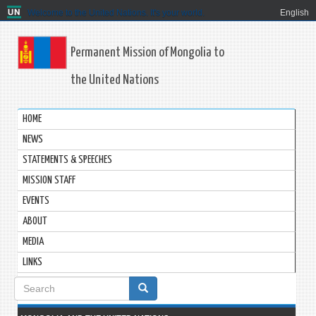
Welcome to the United Nations. It's your world.
English
Permanent Mission of Mongolia to
the United Nations
HOME
NEWS
STATEMENTS & SPEECHES
MISSION STAFF
EVENTS
ABOUT
MEDIA
LINKS
Search
form