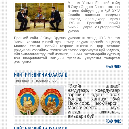
ЫН
Монгол Улсын Ерөнхий сайд
НИЙ
Л.Оюун-Эрдэнэ Бээжин хотноо
зохион байгуулагдаж буй XXIV
ХӨГ
Өвлийн олимпын наадмын
КОМ
нээлтэд оролцохоор ирсэн
НҮБ-ын Ерөнхий нарийн
60
бичгийн дарга А.Гутеррештэй
ДУГА
уулзав.
ЧУУЛ
Ерөнхий сайд Л.Оюун-Эрдэнэ уулзалтын эхэнд НҮБ Монгол
САЙ
Улсын хөгжилд үнэтэй хувь нэмэр оруулж ирснийг онцлоод
Монгол Улсын Засгийн газраас КОВИД-19 цар тахлаас
НАР
урьдчилан сэргийлэх, тэмцэх чиглэлээр хэрэгжүүлж буй бодлого,
ФОР
үйл ажиллагааг тууштай дэмжиж, КОВАКС хөтөлбөрийн хүрээнд
ОРО
нэн шаардлагатай вакцины тусламж үзүүлсэнд талархал
дэвшүүлэв.
READ MORE
ABO
ЕРӨ
НИЙТ ИРГЭДИЙН АНХААРАЛД!
САЙ
Thursday, 20 January 2022
Л.ОЮ
“Эхийн алдар”
нэгдүгээр, хоёрдугаар
ЭРДЭ
зэргийн
одон авах
НҮБ-
болзлыг хангаж буй
ЫН
Нью-Йорк, Нью-Жерси,
Массачесеттс муж
ЕРӨ
улсад ажиллаж,
НАР
амьдарч буй
БИЧГ
READ MORE
ABO
ДАРГ
НИЙ