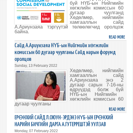
буй
НҮБ-ын Нийгмийн
ЭРДЭ
хөгжлийн комиссын 60
МЭД
дугаар ч
уулганд
Хөдөлмөр, нийгмийн
хамгааллын сайд
А.Ариунзаяа тэргүүтэй төлөөлөгчид оролцож
байна.
READ MORE
ABO
НҮБ-
Сайд А.Ариунзаяа НҮБ-ын Нийгмийн хөгжлийн
ЫН
комиссын 60 дугаар чуулганы Сайд нарын форумд
НИЙ
оролцов
ХӨГ
Sunday, 13 February 2022
КОМ
Хөдөлмөр, нийгмийн
60
хамгааллын сайд
ДУГА
А.Ариунзаяа энэ 2
дугаар сарын 7-16-ны
ЧУУЛ
өдрүүдэд болж буй
ХНХ-
НҮБ-ын Нийгмийн
ЫН
хөгжлийн комиссын 60
САЙ
дугаар чуулган
ы
А.АР
READ MORE
ABO
ОРО
САЙ
ЕРӨНХИЙ САЙД Л.ОЮУН-ЭРДЭНЭ НҮБ-ЫН ЕРӨНХИЙ
БАЙ
А.АР
НАРИЙН БИЧГИЙН ДАРГА А.ГУТЕРРЕШТЭЙ УУЛЗАВ
НҮБ-
Monday, 07 February 2022