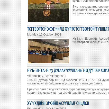
эрхийн зөвлөлийн илтгэли
Бүгд хуралдаанд оролцс
хамгаалах, хөхиүлэн дэ
зорилтын талаар санал с
ТОГТВОРТОЙ ХӨГЖИЛД ХҮРЭХ ТОГТВОРТОЙ ТҮНШЛ
Monday, 15 October 2018
НҮБ-ын Ерөнхий Ассамб
“Тогтвортой хөгжил”-ийн 
НҮБ-ЫН ЕА-Н 73 ДУГААР ЧУУЛГАНЫ НЭГДҮГЭЭР Х
Wednesday, 10 October 2018
Энэ 10 дугаар сарын 8-нд эхэлсэн НҮБ-ын ЕА-н 73 дуга
улсын аюулгүй байдлын асуудлыг авч хэлэлцэж байна.
Ерөнхий санал шүүмжлэлийн хуралдаанд гишүүн орнуудын 
сорилт бэрхшээлүүд, тэдгээрийг даван туулах арга замын
ХҮҮХДИЙН ЭРХИЙН АСУУДЛЫГ ОНЦЛОВ
Wednesday, 10 October 2018