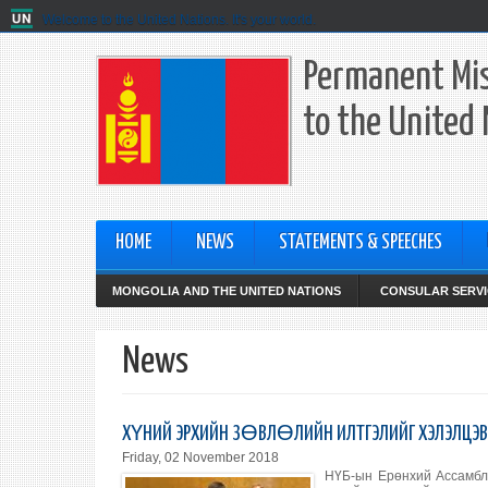
Welcome to the United Nations. It's your world.
Permanent Mis
to the United
HOME
NEWS
STATEMENTS & SPEECHES
MONGOLIA AND THE UNITED NATIONS
CONSULAR SERVI
News
ХҮНИЙ ЭРХИЙН ЗӨВЛӨЛИЙН ИЛТГЭЛИЙГ ХЭЛЭЛЦЭВ
Friday, 02 November 2018
НҮБ-ын Ерөнхий Ассамбле