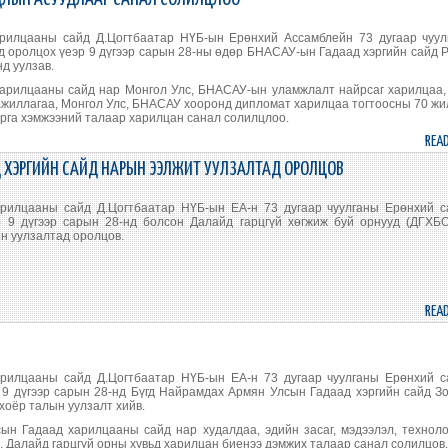
рилцааны сайд Д.Цогтбаатар НҮБ-ын Ерөнхий Ассамблейн 73 дугаар чуул
 оролцох үеэр 9 дүгээр сарын 28-ны өдөр БНАСАУ-ын Гадаад хэргийн сайд 
д уулзав.
харилцааны сайд нар Монгол Улс, БНАСАУ-ын уламжлалт найрсаг харилцаа
ажиллагаа, Монгол Улс, БНАСАУ хооронд дипломат харилцаа тогтоосны 70 ж
арга хэмжээний талаар харилцан санал солилцлоо.
REA
ХЭРГИЙН САЙД НАРЫН ЭЭЛЖИТ УУЛЗАЛТАД ОРОЛЦОВ
рилцааны сайд Д.Цогтбаатар НҮБ-ын ЕА-н 73 дугаар чуулганы Ерөнхий с
 9 дүгээр сарын 28-нд болсон Далайд гарцгүй хөгжиж буй орнууд (ДГХБО
н уулзалтад оролцов.
REA
рилцааны сайд Д.Цогтбаатар НҮБ-ын ЕА-н 73 дугаар чуулганы Ерөнхий с
9 дүгээр сарын 28-нд Бүгд Найрамдах Армян Улсын Гадаад хэргийн сайд З
хоёр талын уулзалт хийв.
ын Гадаад харилцааны сайд нар худалдаа, эдийн засаг, мэдээлэл, технол
, Далайд гарцгүй орны хувьд харилцан биенээ дэмжих талаар санал солилцов