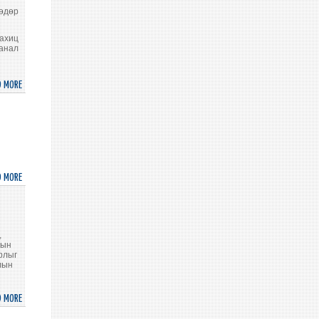
ЕА-
өдөр
Н
73
 ахиц
санал
ДУГААР
ЧУУЛГАНЫ
НЭГДҮГЭЭР
D MORE
ABOUT
ХОРООНЫ
ХҮҮХДИЙН
ЕРӨНХИЙ
ЭРХИЙН
САНАЛ
АСУУДЛЫГ
ШҮҮМЖЛЭЛ
ОНЦЛОВ
ЭХЭЛЛЭЭ
D MORE
ABOUT
STATEMENT
BY
H.E.
MR.
,
дын
SUKHBOLD
рлыг
SUKHEE,
лын
AMBASSADOR
EXTRAORDINARY
D MORE
ABOUT
AND
НҮБ-