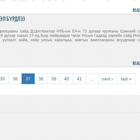
REA
ӨЛ БҮРДЛЭЭ
рилцааны сайд Д.Цогтбаатар НҮБ-ын ЕА-н 73 дугаар чуулганы Ерөнхий с
9 дүгээр сарын 27-нд Бүгд Найрамдах Чили Улсын Гадаад хэргийн сайд Ро
 уулзалт хийж, хоёр улсын харилцаа, хамтын ажиллагааны асуудлаар с
REA
35
36
37
38
39
40
41
…
next ›
last »