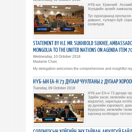
НҮБ-ын Ерөнхий Ассамбл
Хүүхдийн эрхийг хамгаала
Тус хуралдаанд оролцсон 
дэвшил, тулгарч буй сори
солилцов.
STATEMENT BY H.E. MR. SUKHBOLD SUKHEE, AMBASSADO
MONGOLIA TO THE UNITED NATIONS ON AGENDA ITEM 70
Wednesday, 10 October 2018
Madame Chair,
My delegation welcomes the comprehensive and insightful rep
НҮБ-ЫН ЕА-Н 73 ДУГААР ЧУУЛГАНЫ 2 ДУГААР ХОР
Tuesday, 09 October 2018
НҮБ-ын ЕА-н 73 дугаар чу
Эдийн засаг, хөгжлийн асу
мэдээлэл, харилцаа холб
үр дүнгийн хэрэгжилт, да
бууруулах, хөгжлийн төлө
хүрээнд холбогдох тогтоо
СОЛОНГОСЫН ХОЙГИЙН ЭНХ ТАЙВАН, АЮУЛГҮЙ БАЙ