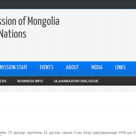
sion of Mongolia
 Nations
MISSION STAFF
EVENTS
ABOUT
MEDIA
LINKS
CES
BUSINESS INFO
ULAANBAATAR DIALOGUE
йн 73 дугаар чуулганы 11 дүгээр сарын 2-ны Бүгд хуралдаанаар НҮБ-ын 