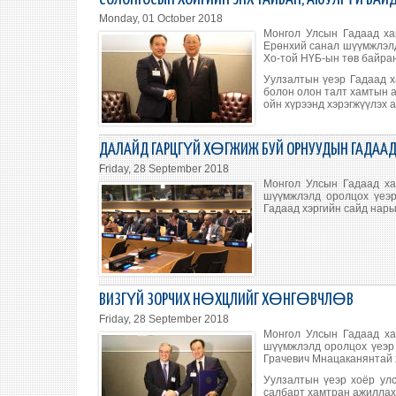
Monday, 01 October 2018
Монгол Улсын Гадаад ха
Ерөнхий санал шүүмжлэлд
Хо-той НҮБ-ын төв байран
Уулзалтын үеэр Гадаад 
болон олон талт хамтын 
ойн хүрээнд хэрэгжүүлэх 
ДАЛАЙД ГАРЦГҮЙ ХӨГЖИЖ БУЙ ОРНУУДЫН ГАДААД 
Friday, 28 September 2018
Монгол Улсын Гадаад ха
шүүмжлэлд оролцох үеэр
Гадаад хэргийн сайд нары
ВИЗГҮЙ ЗОРЧИХ НӨХЦЛИЙГ ХӨНГӨВЧЛӨВ
Friday, 28 September 2018
Монгол Улсын Гадаад ха
шүүмжлэлд оролцох үеэр 
Грачевич Мнацаканянтай 
Уулзалтын үеэр хоёр улс
салбарт хамтран ажиллах