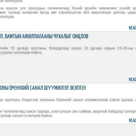
йг хэлэлцлээ.
он гишүүн улс орнуудын төлөөлөгчид Хүний эрхийн зөвлөлөөс хүнийг эр
мжих талаар өнгөрсөн жилд авч хэрэгжүүлсэн үйл ажиллагааг дүгнэж, ца
олилцов.
REA
ЭЛ, ХАМТЫН АЖИЛЛАГААНЫ ЧУХАЛЫГ ОНЦЛОВ
лейн 73 дугаар чуулганы Хоёрдугаар хороо 10 дугаар сарын 15-16-ны 
асуудлыг хэлэлцэж байна.
REA
ОРООНЫ ЕРӨНХИЙ САНАЛ ШҮҮМЖЛЭЛ ЭХЭЛЛЭЭ
ар чуулганы Нэгдүгээр хорооны Ерөнхий санал шүүмжлэлээр зэвсэг хураах,
төлөөлөгчид зэвсэг хураах, олон улсын энх тайван, аюулгүй байдалд тулгар
 талаар санал солилцож байна.
REA