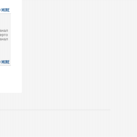
ХЭРГИЙН
САЙД
D MORE
ABOUT
НАРЫН
ВИЗГҮЙ
ЭЭЛЖИТ
ЗОРЧИХ
УУЛЗАЛТАД
НӨХЦЛИЙГ
анал
ОРОЛЦОВ
ХӨНГӨВЧЛӨВ
берто
анал
D MORE
ABOUT
МОНГОЛ
ИРГЭД
ЧИЛИ
УЛСАД
ВИЗГҮЙ
ЗОРЧИХ
НӨХЦӨЛ
БҮРДЛЭЭ