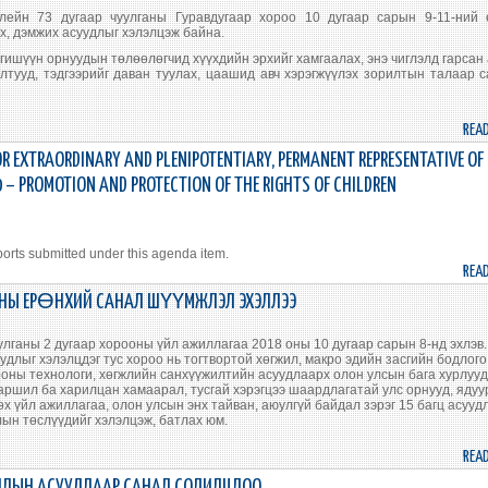
ейн 73 дугаар чуулганы Гуравдугаар хороо 10 дугаар сарын 9-11-ний 
х, дэмжих асуудлыг хэлэлцэж байна.
гишүүн орнуудын төлөөлөгчид хүүхдийн эрхийг хамгаалах, энэ чиглэлд гарсан
лтууд, тэдгээрийг даван туулах, цаашид авч хэрэгжүүлэх зорилтын талаар 
REA
R EXTRAORDINARY AND PLENIPOTENTIARY, PERMANENT REPRESENTATIVE OF
 – PROMOTION AND PROTECTION OF THE RIGHTS OF CHILDREN
orts submitted under this agenda item.
REA
ООНЫ ЕРӨНХИЙ САНАЛ ШҮҮМЖЛЭЛ ЭХЭЛЛЭЭ
улганы 2 дугаар хорооны үйл ажиллагаа 2018 оны 10 дугаар сарын 8-нд эхлэв.
удлыг хэлэлцдэг тус хороо нь тогтвортой хөгжил, макро эдийн засгийн бодлого
ооны технологи, хөгжлийн санхүүжилтийн асуудлаарх олон улсын бага хурлуу
яаршил ба харилцан хамаарал, тусгай хэрэгцээ шаардлагатай улс орнууд, ядуу
өх үйл ажиллагаа, олон улсын энх тайван, аюулгүй байдал зэрэг 15 багц асууд
лын төслүүдийг хэлэлцэж, батлах юм.
REA
ДЛЫН АСУУДЛААР САНАЛ СОЛИЛЦЛОО