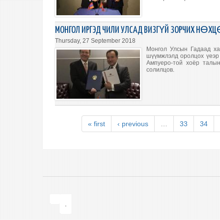
МОНГОЛ ИРГЭД ЧИЛИ УЛСАД ВИЗГҮЙ ЗОРЧИХ НӨХЦ
Thursday, 27 September 2018
Монгол Улсын Гадаад ха
шүүмжлэлд оролцох үеэр 
Ампуеро-той хоёр талын
солилцов.
« first
‹ previous
…
33
34
.