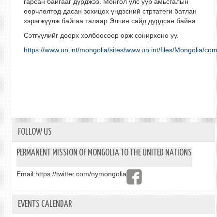
гарсан байгааг дурджээ. Монгол улс уур амьсгалын
өөрчлөлтөд дасан зохицох үндэсний стртатеги батлан
хэрэгжүүлж байгаа талаар Элчин сайд дурдсан байна.
Сэтгүүлийг доорх холбоосоор орж сонирхоно уу.
https://www.un.int/mongolia/sites/www.un.int/files/Mongolia/
FOLLOW US
PERMANENT MISSION OF MONGOLIA TO THE UNITED NATIONS
Email:
https://twitter.com/nymongolia
EVENTS CALENDAR