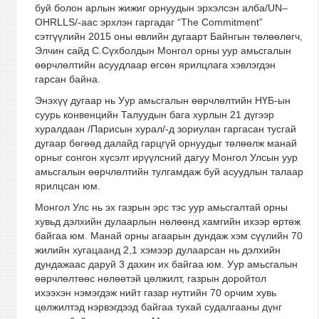
буй болон арлын жижиг орнуудын эрхэлсэн алба/UN–
OHRLLS/-аас эрхлэн гаргадаг “The Commitment”
сэтгүүлийн 2015 оны өвлийн дугаарт Байнгын төлөөлөгч,
Элчин сайд С.Сүхболдын Монгол орны уур амьсгалын
өөрчлөлтийн асуудлаар өгсөн ярилцлага хэвлэгдэн
гарсан байна.
Энэхүү дугаар нь Уур амьсгалын өөрчлөлтийн НҮБ-ын
суурь конвенцийн Талуудын бага хурлын 21 дүгээр
хуралдаан /Парисын хурал/-д зориулан гаргасан тусгай
дугаар бөгөөд далайд гарцгүй орнуудыг төлөөлж манай
орныг сонгон хүсэлт ирүүлсний дагуу Монгол Улсын уур
амьсгалын өөрчлөлтийн тулгамдаж буй асуудлын талаар
ярилцсан юм.
Монгол Улс нь эх газрын эрс тэс уур амьсгалтай орны
хувьд дэлхийн дулаарлын нөлөөнд хамгийн ихээр өртөж
байгаа юм. Манай орны агаарын дундаж хэм сүүлийн 70
жилийн хугацаанд 2,1 хэмээр дулаарсан нь дэлхийн
дундажаас даруй 3 дахин их байгаа юм. Уур амьсгалын
өөрчлөлтөөс нөлөөтэй цөлжилт, газрын доройтол
ихээхэн нэмэгдэж нийт газар нутгийн 70 орчим хувь
цөлжилтэд нэрвэгдээд байгаа тухай судалгааны дүнг