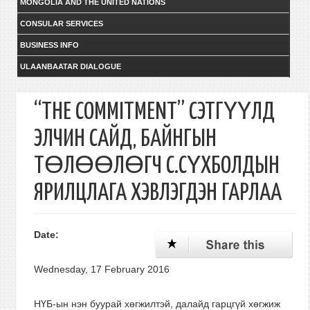
MONGOLIA AND THE UNITED NATIONS
CONSULAR SERVICES
BUSINESS INFO
ULAANBAATAR DIALOGUE
“THE COMMITMENT” СЭТГҮҮЛД
ЭЛЧИН САЙД, БАЙНГЫН
ТӨЛӨӨЛӨГЧ С.СҮХБОЛДЫН
ЯРИЛЦЛАГА ХЭВЛЭГДЭН ГАРЛАА
Date:
Wednesday, 17 February 2016
НҮБ-ын нэн буурай хөгжилтэй, далайд гарцгүй хөгжиж