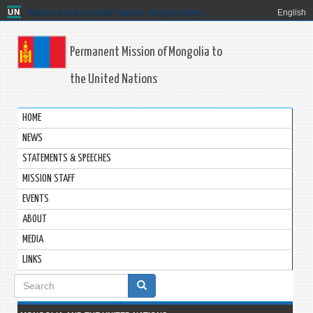
Welcome to the United Nations. It's your world.
English
Permanent Mission of Mongolia to
the United Nations
HOME
NEWS
STATEMENTS & SPEECHES
MISSION STAFF
EVENTS
ABOUT
MEDIA
LINKS
Search
form