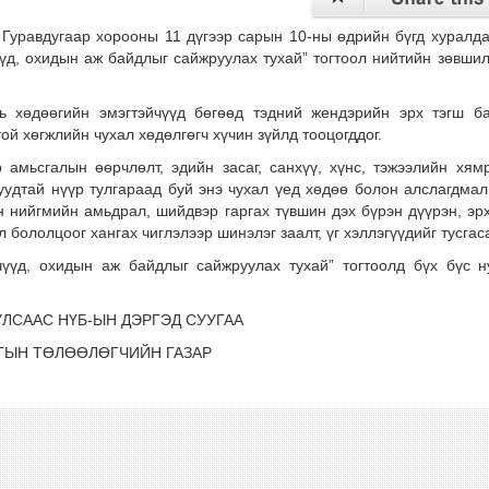
Гуравдугаар хорооны 11 дүгээр сарын 10-ны өдрийн бүгд хуралд
үд, охидын аж байдлыг сайжруулах тухай” тогтоол нийтийн зөвши
ь хөдөөгийн эмэгтэйчүүд бөгөөд тэдний жендэрийн эрх тэгш б
ой хөгжлийн чухал хөдөлгөгч хүчин зүйлд тооцогддог.
 амьсгалын өөрчлөлт, эдийн засаг, санхүү, хүнс, тэжээлийн хям
удтай нүүр тулгараад буй энэ чухал үед хөдөө болон алслагдмал 
н нийгмийн амьдрал, шийдвэр гаргах түвшин дэх бүрэн дүүрэн, эрх
 бололцоог хангах чиглэлээр шинэлэг заалт, үг хэллэгүүдийг тусгас
үүд, охидын аж байдлыг сайжруулах тухай” тогтоолд бүх бүс н
ЛСААС НҮБ-ЫН ДЭРГЭД СУУГАА
ГЫН ТӨЛӨӨЛӨГЧИЙН ГАЗАР