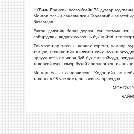
НҮБ-ын Ерөнхий Ассамблейн 78 дугаар чуулганы 
Монгол Улсын санаачилсан “Хөдөөгийн эмэгтэйчү
батлагдав.
Өдгөө дэлхийн бараг дөрвөн хүн тутмын нэг н
сайжруулах, чадавхжуулах нь бүх нийтийн тогтворт
Тиймээс цар тахлын дараах сэргэлт, улмаар уур
тэмцэх, технологийн шилжилт хийх чухал асуудлу
арлууд дээр амьдарч буй бүх эмэгтэйчүүд, охиды
тодорхой хувь нэмэр бүхий оролцоог хангах нөхцөл
Монгол Улсын санаачилсан “Хөдөөгийн эмэгтэйч
төлөөлөл 98 улс хамтран зохиогчоор нэгдэв.
МОНГОЛ У
БАЙН