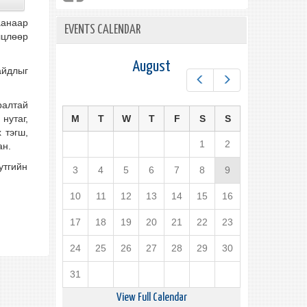
аанаар
EVENTS CALENDAR
лцлөөр
August
айдлыг
Prev
Next
ралтай
нутаг,
M
T
W
T
F
S
S
 тэгш,
1
2
ан.
утгийн
3
4
5
6
7
8
9
10
11
12
13
14
15
16
17
18
19
20
21
22
23
24
25
26
27
28
29
30
31
View Full Calendar