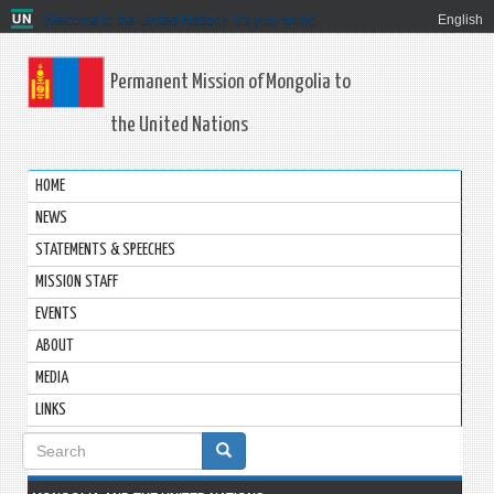
Welcome to the United Nations. It's your world.
English
Permanent Mission of Mongolia to
the United Nations
HOME
NEWS
STATEMENTS & SPEECHES
MISSION STAFF
EVENTS
ABOUT
MEDIA
LINKS
Search
form