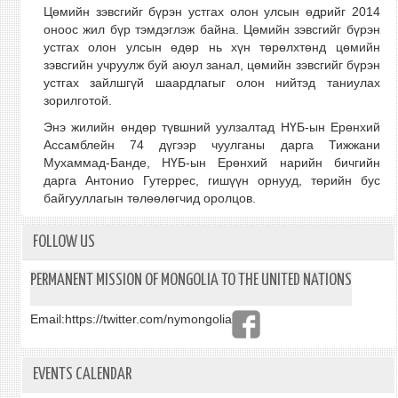
Цөмийн зэвсгийг бүрэн устгах олон улсын өдрийг 2014
оноос жил бүр тэмдэглэж байна. Цөмийн зэвсгийг бүрэн
устгах олон улсын өдөр нь хүн төрөлхтөнд цөмийн
зэвсгийн учруулж буй аюул занал, цөмийн зэвсгийг бүрэн
устгах зайлшгүй шаардлагыг олон нийтэд таниулах
зорилготой.
Энэ жилийн өндөр түвшний уулзалтад НҮБ-ын Ерөнхий
Ассамблейн 74 дүгээр чуулганы дарга Тижжани
Мухаммад-Банде, НҮБ-ын Ерөнхий нарийн бичгийн
дарга Антонио Гутеррес, гишүүн орнууд, төрийн бус
байгууллагын төлөөлөгчид оролцов.
FOLLOW US
PERMANENT MISSION OF MONGOLIA TO THE UNITED NATIONS
Email:
https://twitter.com/nymongolia
EVENTS CALENDAR