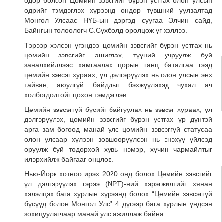
өдөр болсон Цөмийн зэвсгийг бүрэн устгах олон улсын
өдрийг тэмдэглэх хүрээнд өндөр түвшний уулзалтад
Монгол Улсаас НҮБ-ын дэргэд суугаа Элчин сайд,
Байнгын төлөөлөгч С.Сүхболд оролцож үг хэллээ.
Тэрээр хэлсэн үгэндээ цөмийн зэвсгийг бүрэн устгах нь
цөмийн зэвсгийг ашиглах, түүний учруулж буй
заналхийллээс хамгаалах цорын ганц баталгаа гээд
цөмийн зэвсэг хураах, үл дэлгэрүүлэх нь олон улсын энх
тайван, аюулгүй байдлыг бэхжүүлэхэд чухал ач
холбогдолтойг цохон тэмдэглэв.
Цөмийн зэвсэггүй бүсийг байгуулах нь зэвсэг хураах, үл
дэлгэрүүлэх, цөмийн зэвсгийг бүрэн устгах үр дүнтэй
арга зам бөгөөд манай улс цөмийн зэвсэггүй статусаа
олон улсаар хүлээн зөвшөөрүүлсэн нь энэхүү үйлсэд
оруулж буй тодорхой хувь нэмэр, хүчин чармайлтыг
илэрхийлж байгааг онцлов.
Нью-Йорк хотноо ирэх 2020 онд болох Цөмийн зэвсгийг
үл дэлгэрүүлэх гэрээ (NPT)-ний хэрэгжилтийг хянан
хэлэлцэх бага хурлын хүрээнд болох “Цөмийн зэвсэггүй
бүсүүд болон Монгол Улс” 4 дүгээр бага хурлын үндсэн
зохицуулагчаар манай улс ажиллаж байна.