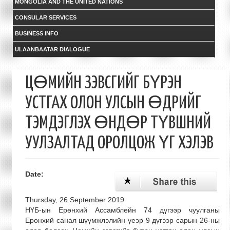
MONGOLIA AND THE UNITED NATIONS
CONSULAR SERVICES
BUSINESS INFO
ULAANBAATAR DIALOGUE
ЦӨМИЙН ЗЭВСГИЙГ БҮРЭН
УСТГАХ ОЛОН УЛСЫН ӨДРИЙГ
ТЭМДЭГЛЭХ ӨНДӨР ТҮВШНИЙ
УУЛЗАЛТАД ОРОЛЦОЖ ҮГ ХЭЛЭВ
Date:
Thursday, 26 September 2019
НҮБ-ын Ерөнхий Ассамблейн 74 дүгээр чуулганы
Ерөнхий санал шүүмжлэлийн үеэр 9 дүгээр сарын 26-ны