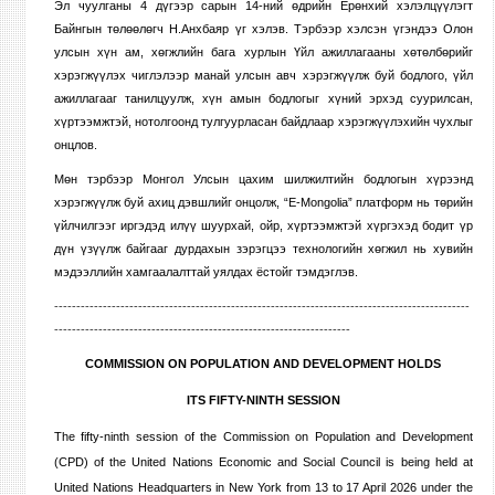
Эл чуулганы 4 дүгээр сарын 14-ний өдрийн Ерөнхий хэлэлцүүлэгт
Байнгын төлөөлөгч Н.Анхбаяр үг хэлэв.
Тэрбээр
хэлсэн үгэндээ Олон
улсын хүн ам, хөгжлийн бага хурлын Үйл ажиллагааны хөтөлбөрийг
хэрэгжүүлэх чиглэлээр манай улсын авч хэрэгжүүлж буй бодлого, үйл
ажиллагааг танилцуулж, хүн амын бодлогыг хүний эрхэд суурилсан,
хүртээмжтэй, нотолгоонд тулгуурласан байдлаар хэрэгжүүлэхийн чухлыг
онцлов.
Мөн тэрбээр Монгол Улсын цахим шилжилтийн бодлогын хүрээнд
хэрэгжүүлж буй ахиц дэвшлийг онцолж, “E-Mongolia” платформ нь төрийн
үйлчилгээг иргэдэд илүү шуурхай, ойр, хүртээмжтэй хүргэхэд бодит үр
дүн үзүүлж байгааг дурда
хын зэрэгцээ
технологийн хөгжил нь хувийн
мэдээллийн хамгаалалттай уялдах ёстойг тэмдэглэв.
----------------------------------------------------------------------------------------------
-------------------------------------------------------------------
COMMISSION ON POPULATION AND DEVELOPMENT HOLDS
ITS FIFTY-NINTH SESSION
The fifty-ninth session of the Commission on Population and Development
(CPD) of the United Nations Economic and Social Council is being held at
United Nations Headquarters in New York from 13 to 17 April 2026 under the