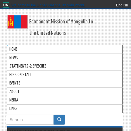
Welcome to the United Nations. It's your world.
English
Permanent Mission of Mongolia to
the United Nations
HOME
NEWS
STATEMENTS & SPEECHES
MISSION STAFF
EVENTS
ABOUT
MEDIA
LINKS
Search
form