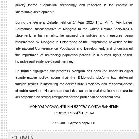
priority theme “Population, technology and research in the context of
sustainable development.”
During the General Debate held on 14 April 2026, H.E. Mr. N. Ankhbayar,
Permanent Representative of Mongolia to the United Nations, delivered a
statement. In his remarks, he outlined the policies and measures being
implemented by Mongolia in furtherance of the Programme of Action of the
International Conference on Population and Development, and underscored
the importance of advancing population policies in a human rights-based,
inclusive and evidence-based manner.
He further highlighted the progress Mongolia has achieved under its digital
transformation policy, noting that the E-Mongolia platform has delivered
tangible results in improving the accessibility, efficiency and responsiveness
of public services. He also stressed that technological development must be
accompanied by strong safeguards for the protection of personal data.
МОНГОЛ УЛСААС НҮБ-ЫН ДЭРГЭД СУУГАА БАЙНГЫН
ТӨЛӨӨЛӨГЧИЙН ГАЗАР
2026 оны 4 дүгээр сарын 16
FOLLOW US