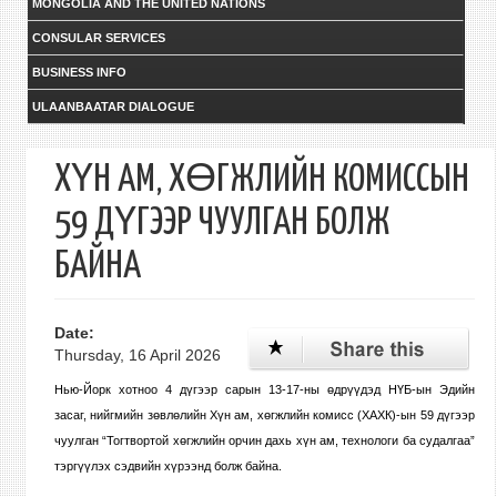
MONGOLIA AND THE UNITED NATIONS
CONSULAR SERVICES
BUSINESS INFO
ULAANBAATAR DIALOGUE
ХҮН АМ, ХӨГЖЛИЙН КОМИССЫН
59 ДҮГЭЭР ЧУУЛГАН БОЛЖ
БАЙНА
Date:
Thursday, 16 April 2026
Нью-Йорк хотноо 4 дүгээр сарын 13-17-ны өдрүүдэд НҮБ-ын Эдийн
засаг, нийгмийн зөвлөлийн Хүн ам, хөгжлийн комисс (ХАХК)-ын 59 дүгээр
чуулган
“Тогтвортой хөгжлийн орчин дахь хүн ам, технологи ба судалгаа”
тэргүүлэх сэдвийн хүрээнд
болж байна.