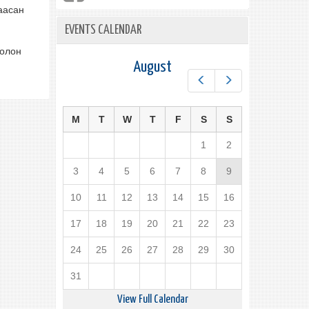
аасан
EVENTS CALENDAR
 олон
August
Prev
Next
M
T
W
T
F
S
S
1
2
3
4
5
6
7
8
9
10
11
12
13
14
15
16
17
18
19
20
21
22
23
24
25
26
27
28
29
30
31
View Full Calendar