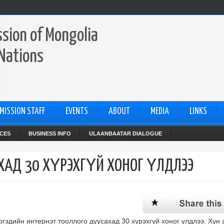
sion of Mongolia
 Nations
MISSION STAFF
EVENTS
ABOUT
MEDIA
LINKS
CES
BUSINESS INFO
ULAANBAATAR DIALOGUE
ХАД 30 ХҮРЭХГҮЙ ХОНОГ ҮЛДЛЭЭ
гэдийн интернэт тооллого дуусахад 30 хүрэхгүй хоног үлдлээ. Хүн