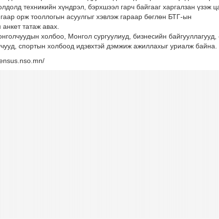
лдолд техникийн хүндрэл, бэрхшээл гарч байгааг харгалзан үзэж ц
ягаар орж тооллогын асуулгыг хэвлэж гараар бөглөн БТГ-ын
 анкет татаж авах.
нголчуудын холбоо, Монгол сургуулиуд, бизнесийн байгууллагууд,
луучууд, спортын холбоод идэвхтэй дэмжиж ажиллахыг уриалж байна.
census.nso.mn/