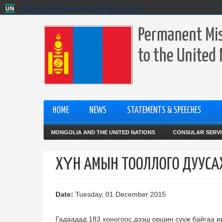
Welcome to the United Nations. It's your world.
Permanent Mis
to the United
HOME
NEWS
STATEMENTS & SPEECHES
MONGOLIA AND THE UNITED NATIONS
CONSULAR SERVI
ХҮН АМЫН ТООЛЛОГО ДУУСА
Date:
Tuesday, 01 December 2015
Гадаадад 183 хоногоос дээш оршин сууж байгаа ир