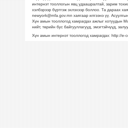
интернэт тооллогын явц удаашралтай, зарим тохио
хэлбэрээр бүртгэж эхлэхээр боллоо. Та дараах ха
newyork@mfa.gov.mn хаягаар илгээнэ үү. Асуулгын
Хүн амын тооллогод хамрагдах ажлыг хотуудын Мо
нийт, төрийн бус байгууллагууд, эмэгтэйчүүд, за
Хүн амын интернэт тооллогод хамрагдах: http://e-