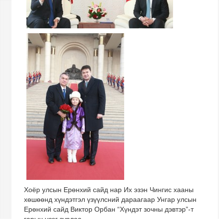
Хоёр улсын Ерөнхий сайд нар Их эзэн Чингис хааны
хөшөөнд хүндэтгэл үзүүлсний дараагаар Унгар улсын
Ерөнхий сайд Виктор Орбан “Хүндэт зочны дэвтэр”-т