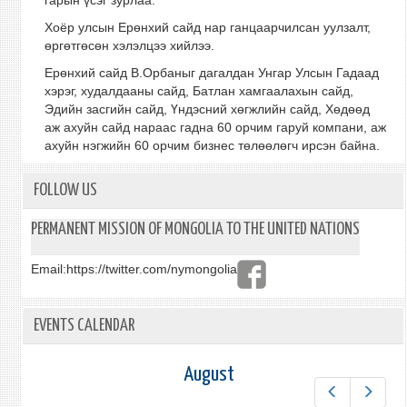
гарын үсэг зурлаа.
Хоёр улсын Ерөнхий сайд нар ганцаарчилсан уулзалт,
өргөтгөсөн хэлэлцээ хийлээ.
Ерөнхий сайд В.Орбаныг дагалдан Унгар Улсын Гадаад
хэрэг, худалдааны сайд, Батлан хамгаалахын сайд,
Эдийн засгийн сайд, Үндэсний хөгжлийн сайд, Хөдөөд
аж ахуйн сайд нараас гадна 60 орчим гаруй компани, аж
ахуйн нэгжийн 60 орчим бизнес төлөөлөгч ирсэн байна.
FOLLOW US
PERMANENT MISSION OF MONGOLIA TO THE UNITED NATIONS
Email:
https://twitter.com/nymongolia
EVENTS CALENDAR
August
Prev
Next