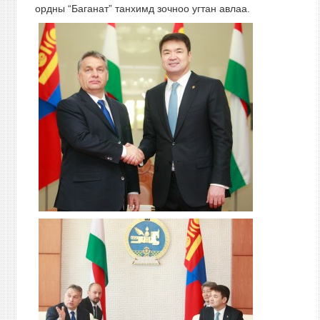
ордны “Баганат” танхимд зочноо угтан авлаа.