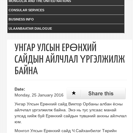
MONGOLIA AND THE UNITED NATIONS
CONSULAR SERVICES
BUSINESS INFO
ULAANBAATAR DIALOGUE
УНГАР УЛСЫН ЕРӨНХИЙ
САЙДЫН АЙЛЧЛАЛ ҮРГЭЛЖИЛЖ
БАЙНА
Date:
Monday, 25 January 2016
Унгар Улсын Ерөнхий сайд Виктор Орбаны албан ёсны
айлчлал үргэлжилж байна. Энэ нь тус улсаас манай
улсад хийж буй Ерөнхий сайдын түвшний анхны айлчлал
юм.
Монгол Улсын Ерөнхий сайд Ч.Сайханбилэг Төрийн