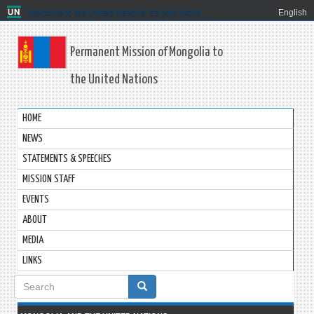
Welcome to the United Nations. It's your world.
English
Permanent Mission of Mongolia to
the United Nations
HOME
NEWS
STATEMENTS & SPEECHES
MISSION STAFF
EVENTS
ABOUT
MEDIA
LINKS
Search
form