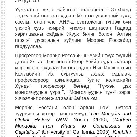
авч уулзав.
Уулзалтын үеэр Байнгын төлөөлөгч В.Энхболд
эрдэмтний монгол судлал, Монгол үндэстний түүх,
соёлыг олон улс, АНУ-д сурталчлан түгээж буй
үнэтэй хувь нэмрийг үнэлэн шагнасан Гадаад
харилцааны сайдын Жуух бичиг болон “Алтан
гэрэгэ” дурсгалын зүйлийг Моррис Россабид
гардууллаа.
Профессор Моррис Россаби нь Азийн түүх түүний
дотор Хятад, Төв болон Өвөр Азийн судалгаагаар
мэргэшсэн судлаач бөгөөд өдгөө Нью-Йорк хотын
Колумбийн Их сургуульд ахлах судлаач,
профессороор ажилладаг, Куинс коллежийн
Хүндэт профессор бөгөөд “Түүхэн дэх
монголчуудын үүрэг”, “Монголчуудын түүх” зэрэг
хичээлийг олон жил зааж байгаа юм.
Моррис Россаби олон арван ном, бүтээл
туурвисны дотор монголчууд “
The Mongols and
Global History”
(W.W. Norton, 2010), “
Modern
Mongolia: From Khans to Commissars to
Capitalists”
(University of California, 2005),
Khubilai