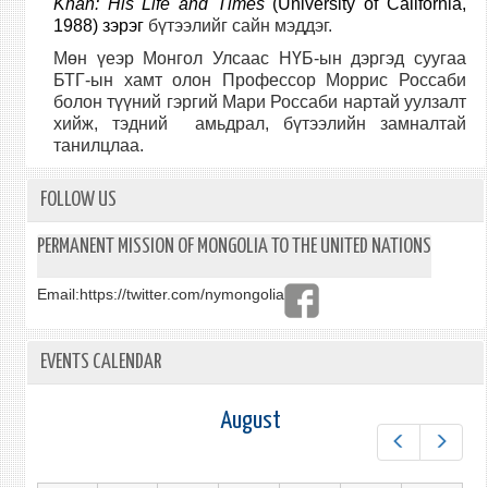
Khan: His Life and Times
(University of California,
1988) зэрэг
бүтээлийг сайн мэддэг.
Мөн үеэр Монгол Улсаас НҮБ-ын дэргэд суугаа
БТГ-ын хамт олон Профессор Моррис Россаби
болон түүний гэргий Мари Россаби нартай уулзалт
хийж, тэдний амьдрал, бүтээлийн замналтай
танилцлаа.
FOLLOW US
PERMANENT MISSION OF MONGOLIA TO THE UNITED NATIONS
Email:
https://twitter.com/nymongolia
EVENTS CALENDAR
August
Prev
Next