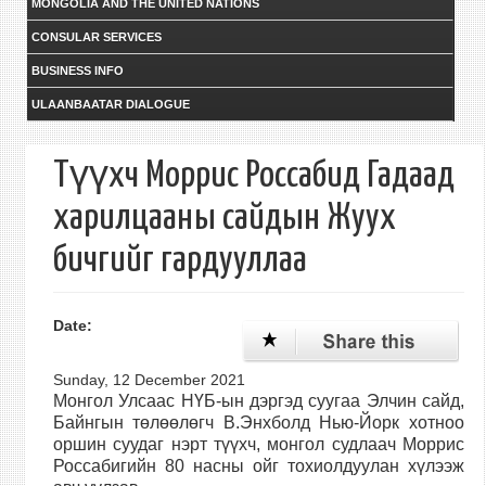
MONGOLIA AND THE UNITED NATIONS
CONSULAR SERVICES
BUSINESS INFO
ULAANBAATAR DIALOGUE
Түүхч Моррис Россабид Гадаад
харилцааны сайдын Жуух
бичгийг гардууллаа
Date:
Sunday, 12 December 2021
Монгол Улсаас НҮБ-ын дэргэд суугаа Элчин сайд,
Байнгын төлөөлөгч В.Энхболд Нью-Йорк хотноо
оршин суудаг нэрт түүхч, монгол судлаач Моррис
Россабигийн 80 насны ойг тохиолдуулан хүлээж