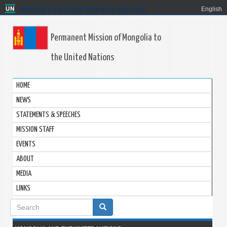
Welcome to the United Nations. It's your world.
English
Permanent Mission of Mongolia to
the United Nations
HOME
NEWS
STATEMENTS & SPEECHES
MISSION STAFF
EVENTS
ABOUT
MEDIA
LINKS
Search
form