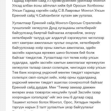
Гадаад хэргийн сайд Л.Пүрэвсүрэнгийн урилгаар Монгол
Улсад албан ёсны айлчлал хийж буй Оросын Холбооны
Улсын Гадаад хэргийн сайд С.В.Лавровыг Монгол Улсын
Ерөнхий сайд Ч.Сайханбилэг хүлээн авч уулзлаа.
Уулзалтаар Ерөнхий сайд Монгол-Оросын Стратегийн
түншлэлийг хөгжүүлэх Дунд хугацааны хөтөлбөрийг
байгуулсанд баяртай байгаагаа илэрхийлж, энэхүү
хөтөлбөрийг талууд цаг алдалгүй хэрэгжүүлэх чиглэлээр
нягт хамтран ажиллахын чухлыг онцолж, хөтөлбөрийг
байгуулснаар хоёр орны хамтын ажиллагаа, эдийн
засгийн харилцаа өргөжих шинэ боломж бий болж
байгааг тэмдэглэв. Уулзалтаар гол төлөв хоёр улсын
худалдаа, эдийн засгийн хамтын ажиллагааг өргөжүүлэн
хөгжүүлэх талаар санал солилцож, чингэхдээ хоёр улсын
Төв банк хооронд үндэсний мөнгөн тэмдэгт харилцан
солилцох своп-хэлцэл хийх, хоёр орны худалдаанд
үндэсний мөнгөн тэмдэгт ашиглах сонирхолтой байгааг
Ерөнхий сайд дурдав. Мөн “Төмөр замаар дамжин
өнгөрөх ачаа тээвэрлэх нөхцлийн тухай Засгийн газар
хоорондын хэлэлцээр”-ийг энэ оны 6 дугаар сард
Ташкент хотноо болох Монгол, Орос, Хятадын төрийн
тэргүүн нарын 3 талт уулзалтын үеэр байгуулахыг