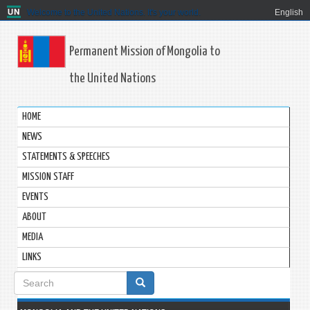
Welcome to the United Nations. It's your world.
English
Permanent Mission of Mongolia to
the United Nations
HOME
NEWS
STATEMENTS & SPEECHES
MISSION STAFF
EVENTS
ABOUT
MEDIA
LINKS
Search
form