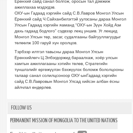
Ерөнхий сайд санал болгож, оросын тал дэмжиж
ажиллахаа мэдэгдэв.
ОХУ-ын Гадаад хэргийн сайд С.В.Лавров Монгол Улсын
Ерөнхий сайд Ч.Сайханбилэгтэй уулзсаны дараа Монгол
Улсын Гадаад хэргийн яаманд “ОХУ-ын Зүүн Хойд Ази
дахь гадаад бодлого” сэдвээр лекц уншив. Уг лекцид
Монгол Улсын төр, засаг, судалгааны байгууллагуудыг
төлөөлж 100 гаруй хүн оролцов.
Тэрбээр илтгэл тавьсны дараа Монгол Улсын
Ерөнхийлөгч Ц.Элбэгдоржид бараалхаж, хоёр улсын
хамтын ажиллагааны хэтийн төлөв, Стратегийн
түншлэлийг өргөжүүлэн бэхжүүлэх боломж бололцооны
талаар санал солилцсоноор ОХУ-ынГадаад хэргийн
сайд С.В.Лавровын Монгол Улсад хийсэн албан ёсны
айлчлал өндөрлөв.
FOLLOW US
PERMANENT MISSION OF MONGOLIA TO THE UNITED NATIONS