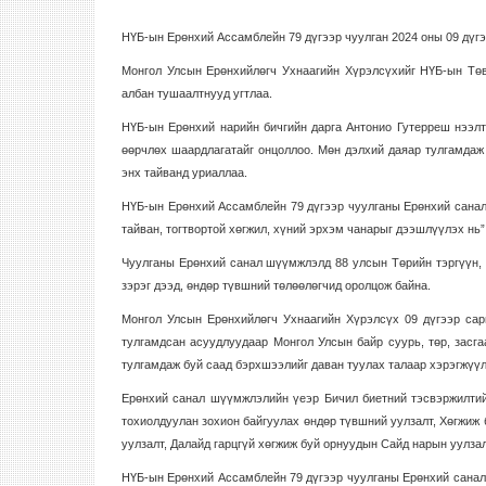
НҮБ-ын Ерөнхий Ассамблейн 79 дүгээр чуулган 2024 оны 09 дүгэ
Монгол Улсын Ерөнхийлөгч Ухнаагийн Хүрэлсүхийг НҮБ-ын Төв
албан тушаалтнууд угтлаа.
НҮБ-ын Ерөнхий нарийн бичгийн дарга Антонио Гутерреш нээлти
өөрчлөх шаардлагатайг онцоллоо. Мөн дэлхий даяар тулгамдаж 
энх тайванд уриаллаа.
НҮБ-ын Ерөнхий Ассамблейн 79 дүгээр чуулганы Ерөнхий санал 
тайван, тогтвортой хөгжил, хүний ​​эрхэм чанарыг дээшлүүлэх нь
Чуулганы Ерөнхий санал шүүмжлэлд 88 улсын Төрийн тэргүүн, г
зэрэг дээд, өндөр түвшний төлөөлөгчид оролцож байна.
Монгол Улсын Ерөнхийлөгч Ухнаагийн Хүрэлсүх 09 дүгээр са
тулгамдсан асуудлуудаар Монгол Улсын байр суурь, төр, засгаа
тулгамдаж буй саад бэрхшээлийг даван туулах талаар хэрэгжүүлж
Ерөнхий санал шүүмжлэлийн үеэр Бичил биетний тэсвэржилтий
тохиолдуулан зохион байгуулах өндөр түвшний уулзалт, Хөгжиж 
уулзалт, Далайд гарцгүй хөгжиж буй орнуудын Сайд нарын уулзал
НҮБ-ын Ерөнхий Ассамблейн 79 дүгээр чуулганы Ерөнхий санал