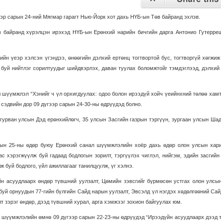
эр сарын 24-ний Мягмар гарагт Нью-Йорк хот дахь НҮБ-ын Төв байранд эхлэв.
 байранд хүрэлцэн ирэхэд НҮБ-ын Ерөнхий нарийн бичгийн дарга Антонио Гутерре
йн үеэр хэлсэн үгэндээ, өнөөгийн дэлхий ертөнц тогтвортой бус, тогтворгүй хөгжиж
буй нийтлэг сорилтуудыг шийдвэрлэх, даван туулах боломжтойг тэмдэглээд, дэлхий
шүүмжлэл “Хэнийг ч үл орхигдуулах: одоо болон ирээдүй хойч үеийнхний төлөө хам
” сэдвийн дор 09 дүгээр сарын 24-30-ны өдрүүдэд болно.
урван улсын Дэд ерөнхийлөгч, 35 улсын Засгийн газрын тэргүүн, зургаан улсын Ша
рын 25-ны өдөр буюу Ерөнхий санал шүүмжлэлийн хоёр дахь өдөр олон улсын хар
с хэрэгжүүлж буй гадаад бодлогын зорилт, тэргүүлэх чиглэл, нийгэм, эдийн засгийн
 буй бодлого, үйл ажиллагааг танилцуулж, үг хэлнэ.
н асуудлаарх өндөр түвшний уулзалт, Цөмийн зэвсгийг бүрмөсөн устгах олон улсын
буй орнуудын 77-гийн бүлгийн Сайд нарын уулзалт, Эвсэлд үл нэгдэх хөдөлгөөний Са
т зэрэг өндөр, дээд түвшний хурал, арга хэмжээг зохион байгуулах юм.
 шүүмжлэлийн өмнө 09 дүгээр сарын 22-23-ны өдрүүдэд “Ирээдүйн асуудлаарх дээд