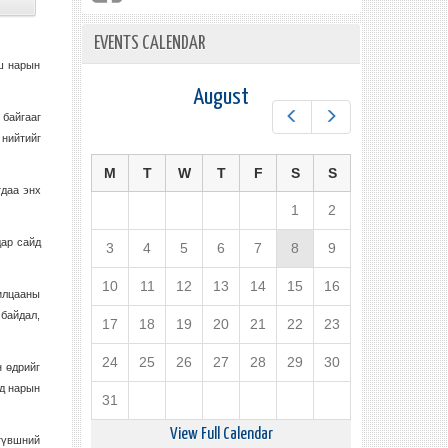
EVENTS CALENDAR
ш нарын
August
Prev
Next
 байгааг
 нийтийг
M
T
W
T
F
S
S
тдаа энх
1
2
дар сайд
3
4
5
6
7
8
9
10
11
12
13
14
15
16
илцааны
 байдал,
17
18
19
20
21
22
23
24
25
26
27
28
29
30
 өдрийг
йд нарын
31
View Full Calendar
 түвшний