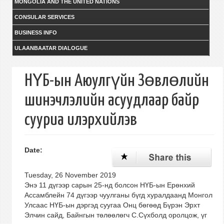
MONGOLIA AND THE UNITED NATIONS
CONSULAR SERVICES
BUSINESS INFO
ULAANBAATAR DIALOGUE
НҮБ-ын Аюулгүйн Зөвлөлийн
шинэчлэлийн асуудлаар байр
сууриа илэрхийлэв
Date:
Tuesday, 26 November 2019
Энэ 11 дүгээр сарын 25-нд болсон НҮБ-ын Ерөнхий
Ассамблейн 74 дүгээр чуулганы бүгд хуралдаанд Монгол
Улсаас НҮБ-ын дэргэд суугаа Онц бөгөөд Бүрэн Эрхт
Элчин сайд, Байнгын төлөөлөгч С.Сүхболд оролцож, үг