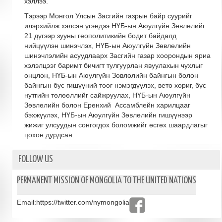
хэллээ.
Тэрээр Монгол Улсын Засгийн газрын байр суурийг
илэрхийлж хэлсэн үгэндээ НҮБ-ын Аюулгүйн Зөвлөлийг
21 дүгээр зууны геополитикийн бодит байдалд
нийцүүлэн шинэчлэх, НҮБ-ын Аюулгүйн Зөвлөлийн
шинэчлэлийн асуудлаарх Засгийн газар хоорондын яриа
хэлэлцээг баримт бичигт тулгуурлан явуулахын чухлыг
онцлон, НҮБ-ын Аюулгүйн Зөвлөлийн байнгын болон
байнгын бус гишүүний тоог нэмэгдүүлэх, вето хориг, бүс
нутгийн төлөөллийг сайжруулах, НҮБ-ын Аюулгүйн
Зөвлөлийн болон Ерөнхий Ассамблейн харилцааг
бэхжүүлэх, НҮБ-ын Аюулгүйн Зөвлөлийн гишүүнээр
жижиг улсуудын сонгогдох боломжийг өсгөх шаардлагыг
цохон дурдсан.
FOLLOW US
PERMANENT MISSION OF MONGOLIA TO THE UNITED NATIONS
Email:
https://twitter.com/nymongolia