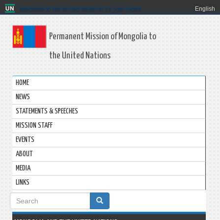
Welcome to the United Nations. It's your world.
English
Permanent Mission of Mongolia to
the United Nations
HOME
NEWS
STATEMENTS & SPEECHES
MISSION STAFF
EVENTS
ABOUT
MEDIA
LINKS
Search
form