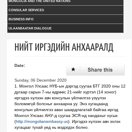
MONGOLIA AND THE UNITED NATIONS
CONSULAR SERVICES
BUSINESS INFO
ULAANBAATAR DIALOGUE
НИЙТ ИРГЭДИЙН АНХААРАЛД
Date:
Sunday, 06 December 2020
1. Монгол Улсаас НҮБ-ын дэргэд суугаа БТГ 2020 оны 12
дугаар сарын 7-ны өдрөөс 21-нийг хүртэл (14 хоног)
иргэдээ хүлээн авч консулын үйлчилгээ үзүүлэх
боломжгүй б
олсны
г анхаарна уу. Энэ хугацаанд
консулын үйлчилгээ авах шаардлагатай байгаа иргэд
Монгол Улсаас АНУ-д суугаа ЭСЯ-нд ханда
хыг хүсье.
(
http://mongolianembassy.us
).
Иргэдээ хүлээн авч эхлэх
хугацааг тухай үед нь мэдэгдэх болно.