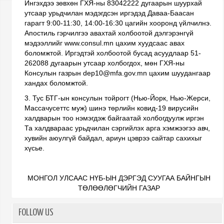
Ингэхдээ зөвхөн ГХЯ-ны 83042222 дугаарын шуурхай
утсаар урьдчилан мэдэгдсэн иргэдэд Даваа-Баасан
гарагт 9:00-11:30, 14:00-16:30 цагийн хооронд үйлчилнэ.
Апостиль гэрчилгээ авахтай холбоотой дэлгэрэнгүй
мэдээллийг www.consul.mn цахим хуудсаас авах
боломжтой.
Иргэдтэй холбоотой бусад асуудлаар 51-
262088 дугаарын утсаар холбогдох, мөн ГХЯ-ны
Консулын газрын dep10@mfa.gov.mn цахим шуудангаар
хандах боломжтой.
3. Тус БТГ-ын консулын тойрогт (Нью-Йорк, Нью-Жерси,
Массачусеттс муж) шинэ төрлийн ковид-19 вирусийн
халдварын тоо нэмэгдэж байгаатай холбогдуулж иргэн
Та халдвараас урьдчилан сэргийлэх арга хэмжээгээ авч,
хувийн аюулгүй байдал, ариун цэврээ сайтар сахихыг
хүсье.
МОНГОЛ УЛСААС НҮБ-ЫН ДЭРГЭД СУУГАА БАЙНГЫН
ТӨЛӨӨЛӨГЧИЙН ГАЗАР
FOLLOW US