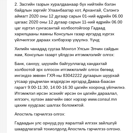
2. Засгийн газрын хуралдаанаар бүх нийтийн бэлэн
байдлын зэргийг Улаанбаатар хот, Архангай, Сэлэнгэ
аймагт 2020 оны 12 дугаар сарын 01-ний өдрийн 06.00
цагаас 2020 оны 12 дугаар сарын 11-ний өдрийн 06.00
цаг хүртэл сунгасантай холбоотойгоор Гадаад
харилцааны яамны Консулын газар иргэдэд хүргэх
үйлчилгээг дараах хэлбэрээр үзүүлнэ. Үүнд:
Хилийн чанадад суугаа Монгол Улсын Элчин сайдын
яам, Консулын газарт үйлдсэн итгэмжлэлийг олгох:
Банк, санхүү, шүүхийн байгууллагад хандахтай
холбоотой эрх олгосон итгэмжлэлийг олгох бөгөөд
ингэхдээ зөвхөн ГХЯ-ны 83042222 дугаарын шуурхай
утсаар урьдчилан мэдэгдсэн иргэдэд Даваа-Баасан
гарагт 9:00-11:30, 14:00-16:30 цагийн хооронд үйлчилнэ.
Итгэмжлэл ирсэн эсэхийг ирсэн он цагийн дараалал,
илгээгч, хүлээн авагчийн овог нэрээр www.consul.mn
цахим хуудсаас шалгах боломжтой.
Апостиль гэрчилгээ олгох:
Гадаадын улс орнууд руу яаралтай илгээх зайлшгүй
шаардлагатай тохиолдолд Апостиль гэрчилгээ олгоно.