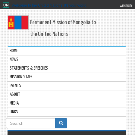
Welcome to the United Nations. It's your world.
English
Permanent Mission of Mongolia to
the United Nations
HOME
NEWS
STATEMENTS & SPEECHES
MISSION STAFF
EVENTS
ABOUT
MEDIA
LINKS
Search
form