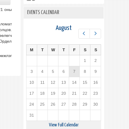
21 оны
EVENTS CALENDAR
пломат
August
олцов.
Prev
Next
өөлөгч
 Ордел
M
T
W
T
F
S
S
эмжлэг
1
2
3
4
5
6
7
8
9
10
11
12
13
14
15
16
17
18
19
20
21
22
23
24
25
26
27
28
29
30
31
View Full Calendar