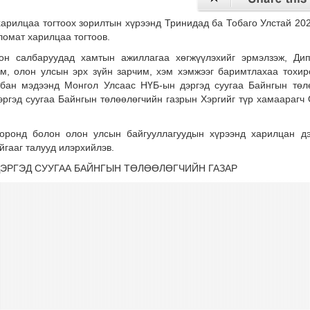
арилцаа тогтоох зорилтын хүрээнд Тринидад ба Тобаго Улстай 20
ломат харилцаа тогтоов.
он салбаруудад хамтын ажиллагаа хөгжүүлэхийг эрмэлзэж, Ди
м, олон улсын эрх зүйн зарчим, хэм хэмжээг баримтлахаа тохир
бан мэдээнд Монгол Улсаас НҮБ-ын дэргэд суугаа Байнгын төл
ргэд суугаа Байнгын төлөөлөгчийн газрын Хэргийг түр хамаарагч
оронд болон олон улсын байгууллагуудын хүрээнд харилцан д
йгааг талууд илэрхийлэв.
ДЭРГЭД СУУГАА БАЙНГЫН ТӨЛӨӨЛӨГЧИЙН ГАЗАР