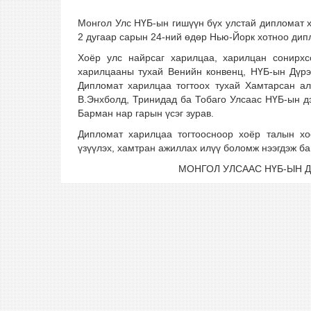
Монгол Улс НҮБ-ын гишүүн бүх улстай дипломат х
2 дугаар сарын 24-ний өдөр Нью-Йорк хотноо дип
Хоёр улс найрсаг харилцаа, харилцан сонирхс
харилцааны тухай Венийн конвенц, НҮБ-ын Дүрэ
Дипломат харилцаа тогтоох тухай Хамтарсан ал
В.Энхболд, Тринидад ба Тобаго Улсаас НҮБ-ын дэ
Барман нар гарын үсэг зурав.
Дипломат харилцаа тогтоосноор хоёр талын хо
үзүүлэх, хамтран ажиллах илүү боломж нээгдэж ба
МОНГОЛ УЛСААС НҮБ-ЫН 