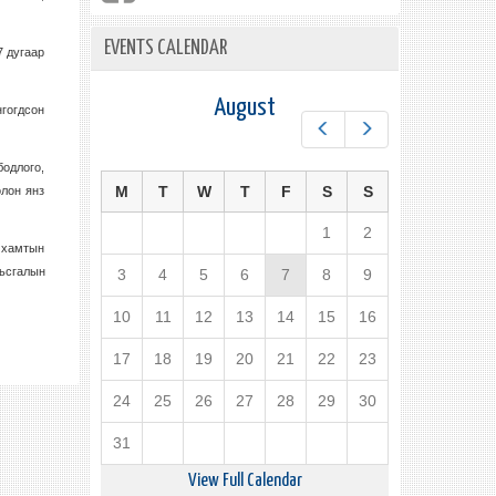
EVENTS CALENDAR
7 дугаар
August
гогдсон
Prev
Next
бодлого,
M
T
W
T
F
S
S
олон янз
1
2
 хамтын
мьсгалын
3
4
5
6
7
8
9
10
11
12
13
14
15
16
17
18
19
20
21
22
23
24
25
26
27
28
29
30
31
View Full Calendar