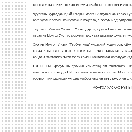
Монгол Улсаас НҮБ-ын дэргэд суугаа Байнгын төлөөлөгч Н.Анхба
Чуулганы хуралдаанд Ойн газрын дарга Б.Оюунсанаа хэлсэн үг
бага хурлыг зохион байгуулахыг мэдээлж, “Тэрбум мод” үндэсни
Түүнчлэн Монгол Улсаас НҮБ-ын дэргэд суугаа Байнгын төлөө
явдал нь Монгол Улс тус форумыг анх удаа даргалах хүндтэй үүр
Энэ нь Монгол Улсын “Тэрбум мод” үндэсний хөдөлгөөн, ойжуу
санаачилгыг олон улсын түвшинд сурталчлан таниулах, улмаар
байдлыг хамгаалах чиглэлээрх хамтын ажиллагааг өргөжүүлэхэд
НҮБ-ын Ойн форум нь дэлхийн хэмжээнд ойг хамгаалах, нөхө
ажиллагааг хэлэлцдэг НҮБ-ын гол механизмын нэг юм. Монгол У
өөрчлөлтийн харилцан уялдаа холбоог онцлон авч үзэж, олон у
МОНГОЛ УЛСААС НҮБ-Ы