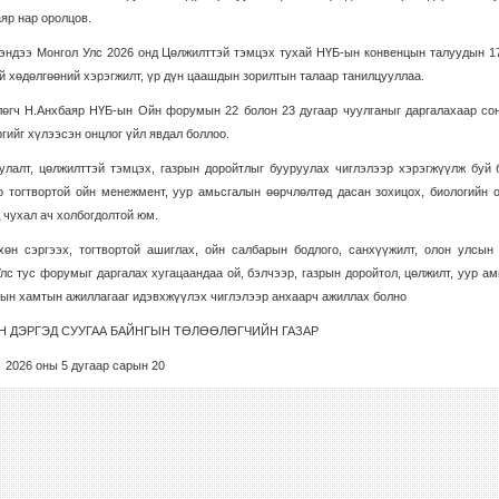
яр нар оролцов.
эндээ Монгол Улс 2026 онд Цөлжилттэй тэмцэх тухай НҮБ-ын конвенцын талуудын 1
й хөдөлгөөний хэрэгжилт, үр дүн цаашдын зорилтын талаар танилцууллаа.
лөгч Н.Анхбаяр НҮБ-ын Ойн форумын 22 болон 23 дугаар чуулганыг даргалахаар сон
гийг хүлээсэн онцлог үйл явдал боллоо.
лалт, цөлжилттэй тэмцэх, газрын доройтлыг бууруулах чиглэлээр хэрэгжүүлж буй 
 тогтвортой ойн менежмент, уур амьсгалын өөрчлөлтөд дасан зохицох, биологийн 
 чухал ач холбогдолтой юм.
н сэргээх, тогтвортой ашиглах, ойн салбарын бодлого, санхүүжилт, олон улсын
лс тус форумыг даргалах хугацаандаа ой, бэлчээр, газрын доройтол, цөлжилт, уур а
лсын хамтын ажиллагааг идэвхжүүлэх чиглэлээр анхаарч ажиллах болно
Н ДЭРГЭД СУУГАА БАЙНГЫН ТӨЛӨӨЛӨГЧИЙН ГАЗАР
2026 оны 5 дугаар сарын 20