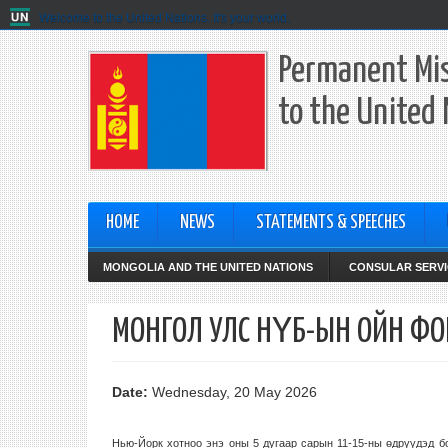
Welcome to the United Nations. It's your world.
Permanent Mis
to the United
HOME
NEWS
STATEMENTS & SPEECHES
MONGOLIA AND THE UNITED NATIONS
CONSULAR SERVI
МОНГОЛ УЛС НҮБ-ЫН ОЙН Ф
Date:
Wednesday, 20 May 2026
Нью-Йорк хотноо энэ оны 5 дугаар сарын 11-15-ны өдрүүдэд 