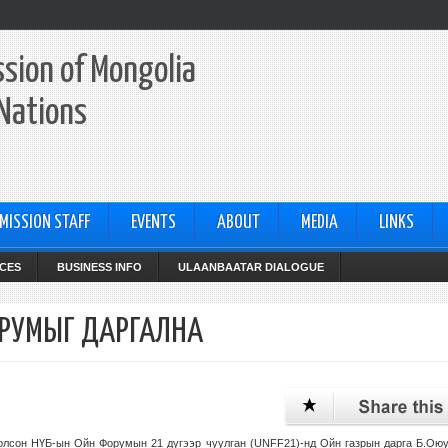
sion of Mongolia
 Nations
MISSION STAFF
EVENTS
ABOUT
MEDIA
LINKS
CES
BUSINESS INFO
ULAANBAATAR DIALOGUE
ОРУМЫГ ДАРГАЛНА
болсон НҮБ-ын Ойн Форумын 21 дүгээр чуулган (UNFF21)-нд Ойн газрын дарга Б.Оюу