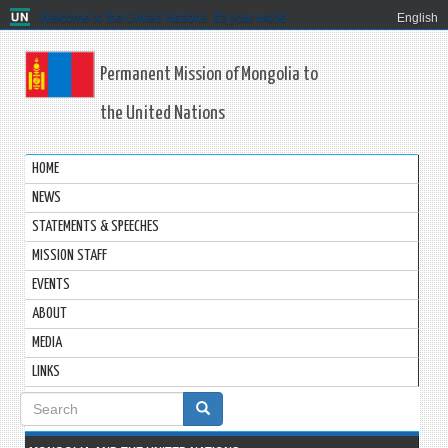
Welcome to the United Nations. It's your world.
English
Permanent Mission of Mongolia to
the United Nations
HOME
NEWS
STATEMENTS & SPEECHES
MISSION STAFF
EVENTS
ABOUT
MEDIA
LINKS
Search
form