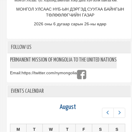
Монгол Улсаас тус Хороонд ажиллах хоёр дахь хүн болж байгаа юм.
МОНГОЛ УЛСААС НҮБ-ЫН ДЭРГЭД СУУГАА БАЙНГЫН
ТӨЛӨӨЛӨГЧИЙН ГАЗАР
2026 оны 6 дугаар сарын 26-ны өдөр
FOLLOW US
PERMANENT MISSION OF MONGOLIA TO THE UNITED NATIONS
Email:
https://twitter.com/nymongolia
EVENTS CALENDAR
August
Prev
Next
M
T
W
T
F
S
S