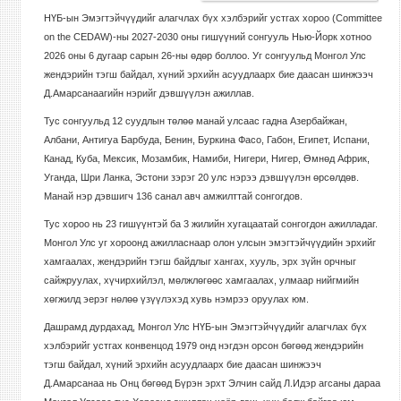
НҮБ-ын Эмэгтэйчүүдийг алагчлах бүх хэлбэрийг устгах хороо (Committee
on the CEDAW)-ны 2027-2030 оны гишүүний сонгууль Нью-Йорк хотноо
2026 оны 6 дугаар сарын 26-ны өдөр боллоо. Уг сонгуульд Монгол Улс
жендэрийн тэгш байдал, хүний эрхийн асуудлаарх бие даасан шинжээч
Д.Амарсанаагийн нэрийг дэвшүүлэн ажиллав.
Тус сонгуульд 12 суудлын төлөө манай улсаас гадна Азербайжан,
Албани, Антигуа Барбуда, Бенин, Буркина Фасо, Габон, Египет, Испани,
Канад, Куба, Мексик, Мозамбик, Намиби, Нигери, Нигер, Өмнөд Африк,
Уганда, Шри Ланка, Эстони зэрэг 20 улс нэрээ дэвшүүлэн өрсөлдөв.
Манай нэр дэвшигч 136 санал авч амжилттай сонгогдов.
Тус хороо нь 23 гишүүнтэй ба 3 жилийн хугацаатай сонгогдон ажилладаг.
Монгол Улс уг хороонд ажилласнаар олон улсын эмэгтэйчүүдийн эрхийг
хамгаалах, жендэрийн тэгш байдлыг хангах, хууль, эрх зүйн орчныг
сайжруулах, хүчирхийлэл, мөлжлөгөөс хамгаалах, улмаар нийгмийн
хөгжилд эерэг нөлөө үзүүлэхэд хувь нэмрээ оруулах юм.
Дашрамд дурдахад, Монгол Улс НҮБ-ын Эмэгтэйчүүдийг алагчлах бүх
хэлбэрийг устгах конвенцод 1979 онд нэгдэн орсон бөгөөд жендэрийн
тэгш байдал, хүний эрхийн асуудлаарх бие даасан шинжээч
Д.Амарсанаа нь Онц бөгөөд Бүрэн эрхт Элчин сайд Л.Идэр агсаны дараа