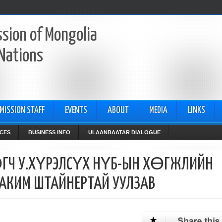
sion of Mongolia
 Nations
MISSION STAFF
EVENTS
ABOUT
MEDIA
LINKS
CES
BUSINESS INFO
ULAANBAATAR DIALOGUE
ГЧ У.ХҮРЭЛСҮХ НҮБ-ЫН ХӨГЖЛИЙН
КИМ ШТАЙНЕРТАЙ УУЛЗАВ