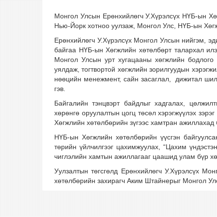
Монгол Улсын Ерөнхийлөгч У.Хүрэлсүх НҮБ-ын Хө
Нью-Йорк хотноо уулзаж, Монгол Улс, НҮБ-ын Хө
Ерөнхийлөгч У.Хүрэлсүх Монгол Улсын нийгэм, эд
байгаа НҮБ-ын Хөгжлийн хөтөлбөрт талархал илэ
Монгол Улсын урт хугацааны хөгжлийн бодлого “
уялдаж, тогтвортой хөгжлийн зорилгуудын хэрэгжи
нөөцийн менежмент, сайн засаглал, дижитал шилж
гэв.
Байгалийн тэнцвэрт байдлыг хадгалах, цөлжилт
хөрөнгө оруулалтын цогц төсөл хэрэгжүүлэх зэрэ
Хөгжлийн хөтөлбөрийн зүгээс хамтран ажиллахад 
НҮБ-ын Хөгжлийн хөтөлбөрийн үүсгэн байгуулсан
төрийн үйлчилгээг цахимжуулах, “Цахим үндэстэн
чиглэлийн хамтын ажиллагааг цаашид улам бүр хө
Уулзалтын төгсгөлд Ерөнхийлөгч У.Хүрэлсүх Мо
хөтөлбөрийн захирагч Аким Штайнерыг Монгол Ул