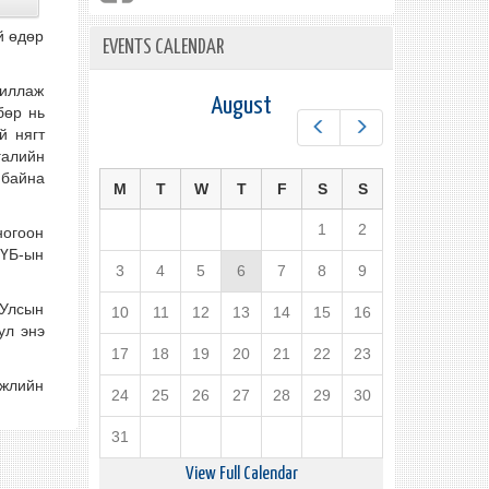
й өдөр
EVENTS CALENDAR
жиллаж
August
бөр нь
Prev
Next
й нягт
галийн
 байна
M
T
W
T
F
S
S
1
2
ногоон
НҮБ-ын
3
4
5
6
7
8
9
 Улсын
10
11
12
13
14
15
16
ул энэ
17
18
19
20
21
22
23
гжлийн
24
25
26
27
28
29
30
31
View Full Calendar