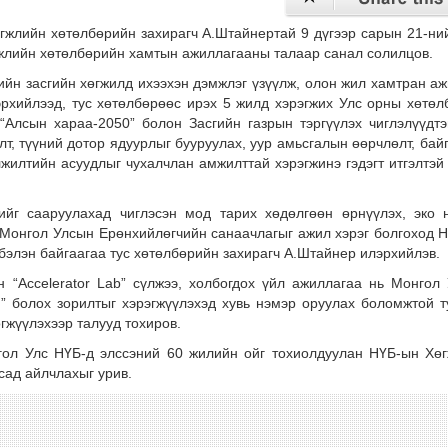
гжлийн хөтөлбөрийн захирагч А.Штайнертай 9 дүгээр сарын 21-ни
гжлийн хөтөлбөрийн хамтын ажиллагааны талаар санал солилцов.
ийн засгийн хөгжилд ихээхэн дэмжлэг үзүүлж, олон жил хамтран а
рхийлээд, тус хөтөлбөрөөс ирэх 5 жилд хэрэгжих Улс орны хөтөл
Алсын хараа-2050” болон Засгийн газрын тэргүүлэх чиглэлүүдтэ
лт, түүний дотор ядуурлыг бууруулах, уур амьсгалын өөрчлөлт, бай
илтийн асуудлыг чухалчлан амжилттай хэрэгжинэ гэдэгт итгэлтэй
ийг сааруулахад чиглэсэн мод тарих хөдөлгөөн өрнүүлэх, эко 
г Монгол Улсын Ерөнхийлөгчийн санаачлагыг ажил хэрэг болгоход 
бэлэн байгаагаа тус хөтөлбөрийн захирагч А.Штайнер илэрхийлэв.
 “Accelerator Lab” сүлжээ, холбогдох үйл ажиллагаа нь Монгол
” болох зорилтыг хэрэгжүүлэхэд хувь нэмэр оруулах боломжтой т
гжүүлэхээр талууд тохиров.
нгол Улс НҮБ-д элссэний 60 жилийн ойг тохиолдуулан НҮБ-ын Хө
сад айлчлахыг урив.