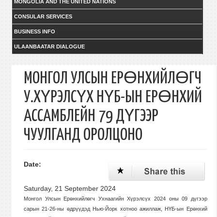
MONGOLIA AND THE UNITED NATIONS
CONSULAR SERVICES
BUSINESS INFO
ULAANBAATAR DIALOGUE
МОНГОЛ УЛСЫН ЕРӨНХИЙЛӨГЧ
У.ХҮРЭЛСҮХ НҮБ-ЫН ЕРӨНХИЙ
АССАМБЛЕЙН 79 ДҮГЭЭР
ЧУУЛГАНД ОРОЛЦОНО
Date:
Saturday, 21 September 2024
Монгол Улсын Ерөнхийлөгч Ухнаагийн Хүрэлсүх 2024 оны 09 дүгээр
сарын 21-26-ны өдрүүдэд Нью-Йорк хотноо ажиллаж, НҮБ-ын Ерөнхий