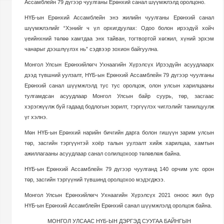
Ассамблейн 79 дүгээр чуулганы Ерөнхий санал шүүмжлэлд оролцоно.
НҮБ-ын Ерөнхий Ассамблейн энэ жилийн чуулганы Ерөнхий санал
шүүмжлэлийг “Хэнийг ч үл орхигдуулах: Одоо болон ирээдүй хойч
үеийнхний төлөө хамтдаа энх тайван, тогтвортой хөгжил, хүний эрхэм
чанарыг дээшлүүлэх нь” сэдвээр зохион байгуулна.
Монгол Улсын Ерөнхийлөгч Ухнаагийн Хүрэлсүх Ирээдүйн асуудлаарх
дээд түвшний уулзалт, НҮБ-ын Ерөнхий Ассамблейн 79 дүгээр чуулганы
Ерөнхий санал шүүмжлэлд тус тус оролцож, олон улсын харилцааны
тулгамдсан асуудлаар Монгол Улсын байр суурь, төр, засгаас
хэрэгжүүлж буй гадаад бодлогын зорилт, тэргүүлэх чиглэлийг танилцуулж
үг хэлнэ.
Мөн НҮБ-ын Ерөнхий нарийн бичгийн дарга болон гишүүн зарим улсын
төр, засгийн тэргүүнтэй хоёр талын уулзалт хийж харилцаа, хамтын
ажиллагааны асуудлаар санал солилцохоор төлөвлөж байна.
НҮБ-ын Ерөнхий Ассамблейн 79 дүгээр чуулганд 140 орчим улс орон
төр, засгийн тэргүүний түвшинд оролцохоо мэдэгджээ.
Монгол Улсын Ерөнхийлөгч Ухнаагийн Хүрэлсүх 2021 оноос жил бүр
НҮБ-ын Ерөнхий Ассамблейн Ерөнхий санал шүүмжлэлд оролцож байна.
МОНГОЛ УЛСААС НҮБ-ЫН ДЭРГЭД СУУГАА БАЙНГЫН