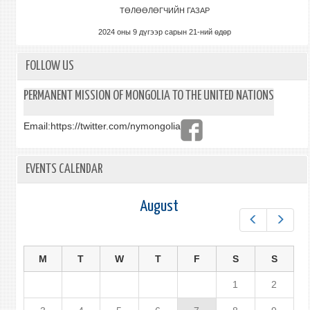
ТӨЛӨӨЛӨГЧИЙН ГАЗАР
2024 оны 9 дүгээр сарын 21-ний өдөр
FOLLOW US
PERMANENT MISSION OF MONGOLIA TO THE UNITED NATIONS
Email:
https://twitter.com/nymongolia
EVENTS CALENDAR
August
Prev
Next
M
T
W
T
F
S
S
1
2