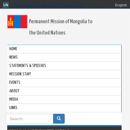
Welcome to the United Nations. It's your world.
English
Permanent Mission of Mongolia to
the United Nations
HOME
NEWS
STATEMENTS & SPEECHES
MISSION STAFF
EVENTS
ABOUT
MEDIA
LINKS
Search
form