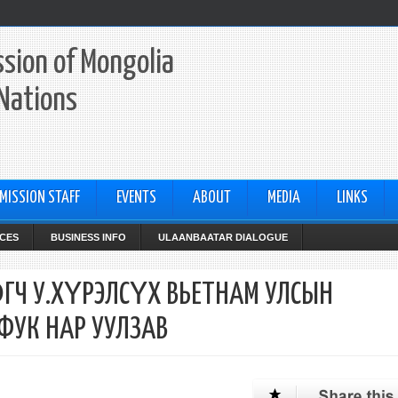
sion of Mongolia
 Nations
MISSION STAFF
EVENTS
ABOUT
MEDIA
LINKS
CES
BUSINESS INFO
ULAANBAATAR DIALOGUE
Ч У.ХҮРЭЛСҮХ ВЬЕТНАМ УЛСЫН
ФУК НАР УУЛЗАВ