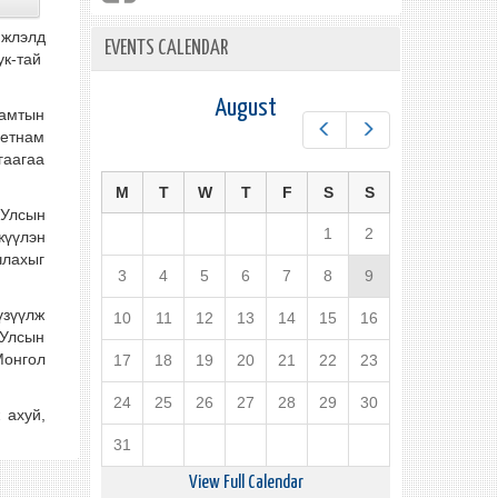
мжлэлд
EVENTS CALENDAR
ук-тай
August
хамтын
Prev
Next
ьетнам
гаагаа
M
T
W
T
F
S
S
 Улсын
1
2
жүүлэн
члахыг
3
4
5
6
7
8
9
үзүүлж
10
11
12
13
14
15
16
 Улсын
Монгол
17
18
19
20
21
22
23
24
25
26
27
28
29
30
 ахуй,
31
View Full Calendar