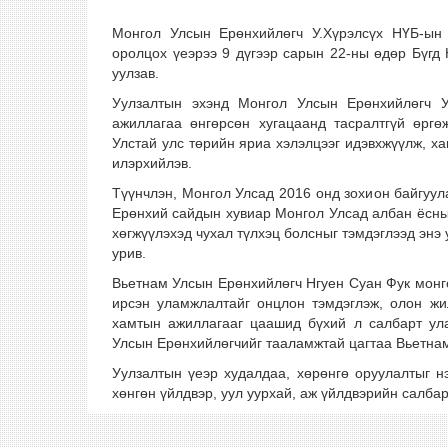
Монгол Улсын Ерөнхийлөгч У.Хүрэлсүх НҮБ-ын
оролцох үеэрээ 9 дүгээр сарын 22-ны өдөр Бүг
уулзав.
Уулзалтын эхэнд Монгол Улсын Ерөнхийлөгч У
ажиллагаа өнгөрсөн хугацаанд тасралтгүй өргө
Улстай улс төрийн яриа хэлэлцээг идэвхжүүлж, х
илэрхийлэв.
Түүнчлэн, Монгол Улсад 2016 онд зохион байгуул
Ерөнхий сайдын хувиар Монгол Улсад албан ёсны
хөгжүүлэхэд чухал түлхэц болсныг тэмдэглээд эн
урив.
Вьетнам Улсын Ерөнхийлөгч Нгуен Суан Фук монго
ирсэн уламжлалтайг онцлон тэмдэглэж, олон жи
хамтын ажиллагааг цаашид бүхий л салбарт ула
Улсын Ерөнхийлөгчийг тааламжтай цагтаа Вьетнам
Уулзалтын үеэр худалдаа, хөрөнгө оруулалтыг нэ
хөнгөн үйлдвэр, уул уурхай, аж үйлдвэрийн салба