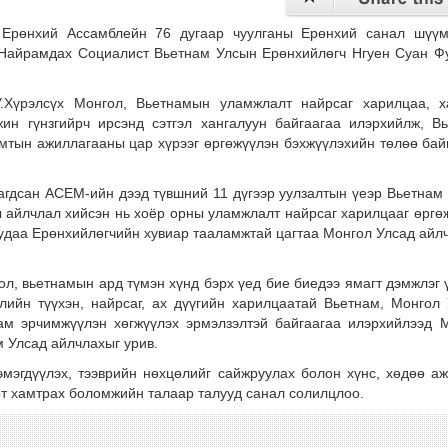
 Ерөнхий Ассамблейн 76 дугаар чуулганы Ерөнхий санал шүү
д Найрамдах Социалист Вьетнам Улсын Ерөнхийлөгч Нгуен Суан Ф
.Хүрэлсүх Монгол, Вьетнамын уламжлалт найрсаг харилцаа, 
жин гүнзгийрч ирсэнд сэтгэл хангалуун байгаагаа илэрхийлж, В
амтын ажиллагааны цар хүрээг өргөжүүлэн бэхжүүлэхийн төлөө бай
агдсан АСЕМ-ийн дээд түвшний 11 дүгээр уулзалтын үеэр Вьетнам
 айлчлал хийсэн нь хоёр орны уламжлалт найрсаг харилцааг өргө
э удаа Ерөнхийлөгчийн хувиар тааламжтай цагтаа Монгол Улсад айл
л, вьетнамын ард түмэн хүнд бэрх үед бие биедээ ямагт дэмжлэг 
лийн түүхэн, найрсаг, ах дүүгийн харилцаатай Вьетнам, Монгол
м эрчимжүүлэн хөгжүүлэх эрмэлзэлтэй байгаагаа илэрхийлээд 
 Улсад айлчлахыг урив.
мэгдүүлэх, тээврийн нөхцөлийг сайжруулах болон хүнс, хөдөө аж
рт хамтрах боломжийн талаар талууд санал солилцлоо.