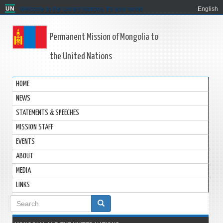
Welcome to the United Nations. It's your world.
English
Permanent Mission of Mongolia to
the United Nations
HOME
NEWS
STATEMENTS & SPEECHES
MISSION STAFF
EVENTS
ABOUT
MEDIA
LINKS
Search
form