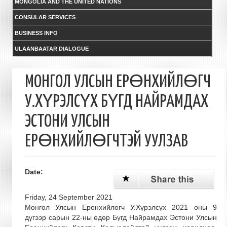
MONGOLIA AND THE UNITED NATIONS
CONSULAR SERVICES
BUSINESS INFO
ULAANBAATAR DIALOGUE
МОНГОЛ УЛСЫН ЕРӨНХИЙЛӨГЧ
У.ХҮРЭЛСҮХ БҮГД НАЙРАМДАХ
ЭСТОНИ УЛСЫН
ЕРӨНХИЙЛӨГЧТЭЙ УУЛЗАВ
Date:
Friday, 24 September 2021
Монгол Улсын Ерөнхийлөгч У.Хүрэлсүх 2021 оны 9
дүгээр сарын 22-ны өдөр Бүгд Найрамдах Эстони Улсын