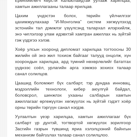
Ерөнхийлөгч Керсти Кальюлайдтай уулзаж харилцаа,
хамтын ажиллагааны талаар ярилцав.
Цахим үндэстэн болох, төрийн үйлчилгээг
цахимжуулахаар “И-Монголиа” систем хөгжүүлэхэд
эстонийн тал дэмжлэг үзүүлсэнд талархал илэрхийлж,
энэ чиглэлээр улам идэвхтэй хамтран ажиллах нь зүйтэй
гэж үздэгээ хэлэв.
Хоёр улсын хооронд дипломат харилцаа тогтоосны 30
жилийн ой энэ жил тохиож байгааг талууд онцолж, хүн
хоорондын харилцаа, ард түмний нөхөрлөлийг бататгах
үүднээс соёл, урлагийн арга хэмжээ зохиох талаар
санал солилцов.
Цаашид боломжит бүх салбарт, тэр дундаа инновац,
мэдээллийн технологи, кибер аюулгүй байдал,
боловсрол, шинжлэх ухааны салбарын хамтын
ажиллагааг өргөжүүлэн хөгжүүлэх нь зүйтэй гэдэгт хоёр
орны төрийн тэргүүн санал нэгдэв.
Уулзалтын үеэр харилцаа, хамтын ажиллагааг бүх
салбарт үр дүнтэй, тогтвортой хөгжүүлэх зорилгоор
Засгийн газрын түвшинд яриа хэлэлцээний байнгын
механизм байгуулах талаар санал солилцлоо.