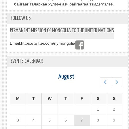
байгааг талархан хүлээн авч байгаагаа тэмдэглэлээ.
FOLLOW US
PERMANENT MISSION OF MONGOLIA TO THE UNITED NATIONS
Email:
https://twitter.com/nymongolia
EVENTS CALENDAR
August
Prev
Next
M
T
W
T
F
S
S
1
2
3
4
5
6
7
8
9