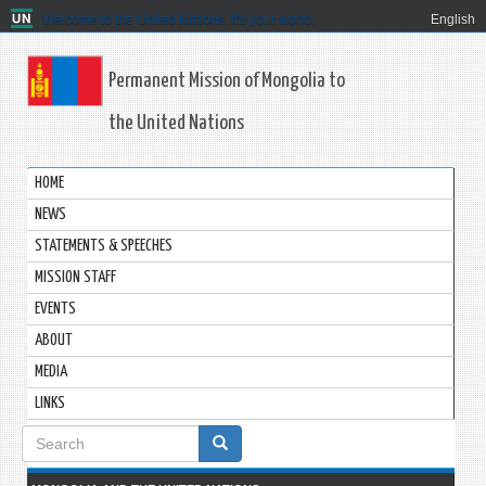
Welcome to the United Nations. It's your world.
English
Permanent Mission of Mongolia to
the United Nations
HOME
NEWS
STATEMENTS & SPEECHES
MISSION STAFF
EVENTS
ABOUT
MEDIA
LINKS
Search
form