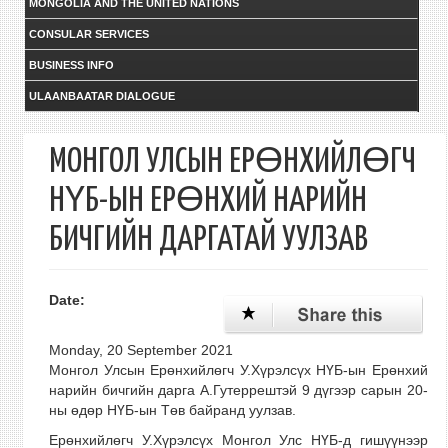
MONGOLIA AND THE UNITED NATIONS
CONSULAR SERVICES
BUSINESS INFO
ULAANBAATAR DIALOGUE
МОНГОЛ УЛСЫН ЕРӨНХИЙЛӨГЧ
НҮБ-ЫН ЕРӨНХИЙ НАРИЙН
БИЧГИЙН ДАРГАТАЙ УУЛЗАВ
Date:
Monday, 20 September 2021
Монгол Улсын Ерөнхийлөгч У.Хүрэлсүх НҮБ-ын Ерөнхий
нарийн бичгийн дарга А.Гутеррештэй 9 дүгээр сарын 20-
ны өдөр НҮБ-ын Төв байранд уулзав.
Ерөнхийлөгч У.Хүрэлсүх Монгол Улс НҮБ-д гишүүнээр