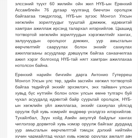
элссэний түүхт 60 жилийн ойн жил НҮБ-ын Ерөнхий
Ассамблейн 76 дугаар чуулганд биечлэн оролцож
байгаагаа тэмдэглээд, НҮБ-ын зүгээс Монгол Улсын
хөгжлийн зорилтуудыг тууштай дэмжиж, идэвхитэй
хамтран ажиллаж ирсэнд талархал илэрхийлэв. Цаашид
тогтвортой хөгжлийн зорилтуудын хэрэгжилтийг хангах,
залуучуудын оролцоог дэмжих, уур амьсгалын
өөрчлөлтийг сааруулах болон энхийг сахиулах
ажиллагааны асуудлаар дэвшүүлж байгаа санаачилгаа
ажил хэрэг болгоход НҮБ-тай нягт хамтран ажиллахаа
нотолсон байна.
Ерөнхий нарийн бичгийн дарга Антонио Гутерреш
Монгол Улсын улс төр, эдийн засгийн хөгжил тогтвортой
байгаа төдийгүй энхийг эрхэмлэгч, энх тайванч улсын
хувьд бүс нутгийн болон олон улсын өмнө тулгарч буй
чухал асуудалд идэвхтэй байр суурьтай оролцож, НҮБ-
ын хөгжлийн үйл ажиллагаа, энхийг сахиулах үйлсэд
оруулж буй хувь нэмрийг өндрөөр үнэлдгээ илэрхийлэв.
Тухайлбал, Зүүн хойд Азийн аюулгүй байдлыг хангах
чиглэлээр дорвитой хувь нэмэр оруулж байгааг дурдаад
уур амьсгалын өөрчлөлттэй тэмцэх дэлхий нийтийн
хүчин чармайлтад чухал хувь нэмэр оруулах амлалт авч