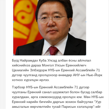
Бүгд Найрамдах Куба Улсад албан ёсны айлчлал
хийснийхээ дараа Монгол Улсын Ерөнхийлөгч
Цахиагийн Элбэгдорж НҮБ-ын Ерөнхий Ассамблейн 71
дүгээр чуулганд оролцохоор өнөөдөр АНУ-ын Нью-Йорк
хотноо хүрэлцэн ирлээ.
Тэрбээр НҮБ-ын Ерөнхий Ассамблейн 71 дүгээр
чуулганы Ерөнхий санал шүүмжлэл болон бусад салбар
хуралдаан, арга хэмжээнүүдэд оролцох юм. Мөн НҮБ-ын
Ерөнхий нарийн бичгийн даргын зохион байгуулах “Уур
амьсгалын өөрчлөлтийн тухай Парисын хэлэлцээр”-ийг