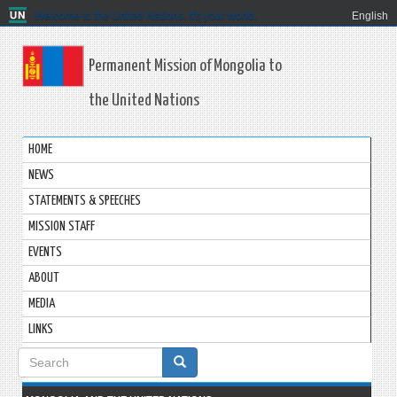
Welcome to the United Nations. It's your world.
English
Permanent Mission of Mongolia to
the United Nations
HOME
NEWS
STATEMENTS & SPEECHES
MISSION STAFF
EVENTS
ABOUT
MEDIA
LINKS
Search
form