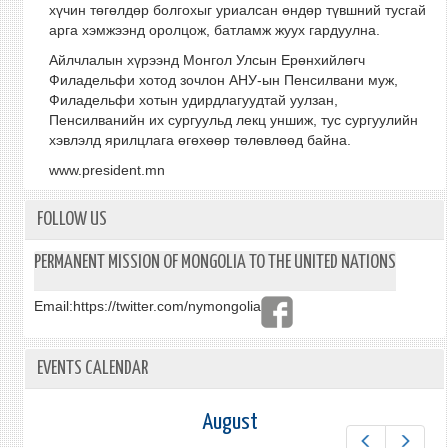
хүчин төгөлдөр болгохыг уриалсан өндөр түвшний тусгай
арга хэмжээнд оролцож, батламж жуух гардуулна.
Айлчлалын хүрээнд Монгол Улсын Ерөнхийлөгч
Филадельфи хотод зочлон АНУ-ын Пенсилвани муж,
Филадельфи хотын удирдлагуудтай уулзан,
Пенсилванийн их сургуульд лекц уншиж, тус сургуулийн
хэвлэлд ярилцлага өгөхөөр төлөвлөөд байна.
www.president.mn
FOLLOW US
PERMANENT MISSION OF MONGOLIA TO THE UNITED NATIONS
Email:
https://twitter.com/nymongolia
EVENTS CALENDAR
August
Prev
Next