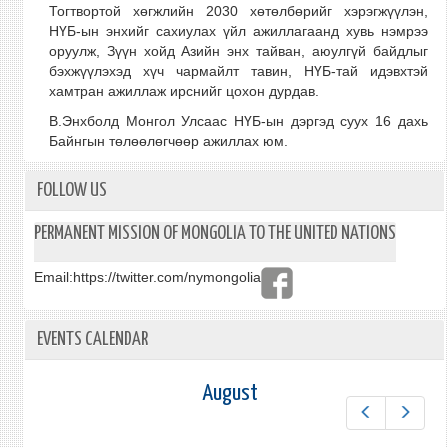
Тогтвортой хөгжлийн 2030 хөтөлбөрийг хэрэгжүүлэн,
НҮБ-ын энхийг сахиулах үйл ажиллагаанд хувь нэмрээ
оруулж, Зүүн хойд Азийн энх тайван, аюулгүй байдлыг
бэхжүүлэхэд хүч чармайлт тавин, НҮБ-тай идэвхтэй
хамтран ажиллаж ирснийг цохон дурдав.
В.Энхболд Монгол Улсаас НҮБ-ын дэргэд суух 16 дахь
Байнгын төлөөлөгчөөр ажиллах юм.
FOLLOW US
PERMANENT MISSION OF MONGOLIA TO THE UNITED NATIONS
Email:
https://twitter.com/nymongolia
EVENTS CALENDAR
August
Prev
Next