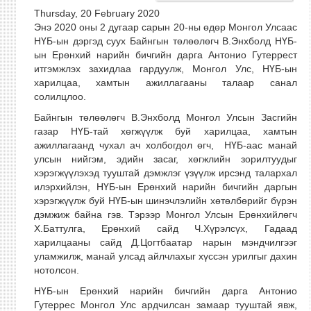
Thursday, 20 February 2020
Энэ 2020 оны 2 дугаар сарын 20-ны өдөр Монгол Улсаас
НҮБ-ын дэргэд суух Байнгын төлөөлөгч В.Энхболд НҮБ-
ын Ерөнхий нарийн бичгийн дарга Антонио Гутеррест
итгэмжлэх захидлаа гардуулж, Монгол Улс, НҮБ-ын
харилцаа, хамтын ажиллагааны талаар санал
солилцлоо.
Байнгын төлөөлөгч В.Энхболд Монгол Улсын Засгийн
газар НҮБ-тай хөгжүүлж буй харилцаа, хамтын
ажиллагаанд чухал ач холбогдол өгч, НҮБ-аас манай
улсын нийгэм, эдийн засаг, хөгжлийн зорилтуудыг
хэрэгжүүлэхэд тууштай дэмжлэг үзүүлж ирсэнд талархал
илэрхийлэн, НҮБ-ын Ерөнхий нарийн бичгийн даргын
хэрэгжүүлж буй НҮБ-ын шинэчлэлийн хөтөлбөрийг бүрэн
дэмжиж байна гэв. Тэрээр Монгол Улсын Ерөнхийлөгч
Х.Баттулга, Ерөнхий сайд Ч.Хүрэлсүх, Гадаад
харилцааны сайд Д.Цогтбаатар нарын мэндчилгээг
уламжилж, манай улсад айлчлахыг хүссэн урилгыг дахин
нотолсон.
НҮБ-ын Ерөнхий нарийн бичгийн дарга Антонио
Гутеррес Монгол Улс ардчилсан замаар тууштай явж,