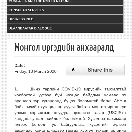
MONGOLIA AND THE UNITED NATIONS
CONSULAR SERVICES
BUSINESS INFO
ULAANBAATAR DIALOGUE
Монгол иргэдийн анхааралд
Date:
Friday, 13 March 2020
1. Шинэ төрлийн COVID-19 вирусийн тархалттай
холбоотой үүсээд буй нөхцөл байдлын улмаас эх
орондоо түр хугацаанд буцах боломжгүй болж, АНУ-д
байх визийн хугацаа нь дуусч байгаа монгол иргэд тус
улсын харьяатын асуудал эрхэлсэн газар (USCIS)-т
хандаж сунгалт хийлгэх боломжтой. Хүсэлтээ цахимаар
илгээх бөгөөд тус байгууллага хүсэлтийг хүлээн
авсанаас хойш шийдвэр гаргах хүртэл тухайн иргэний