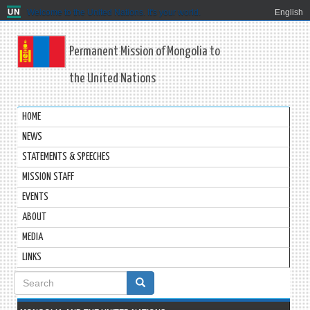
Welcome to the United Nations. It's your world.
English
Permanent Mission of Mongolia to
the United Nations
HOME
NEWS
STATEMENTS & SPEECHES
MISSION STAFF
EVENTS
ABOUT
MEDIA
LINKS
Search
form