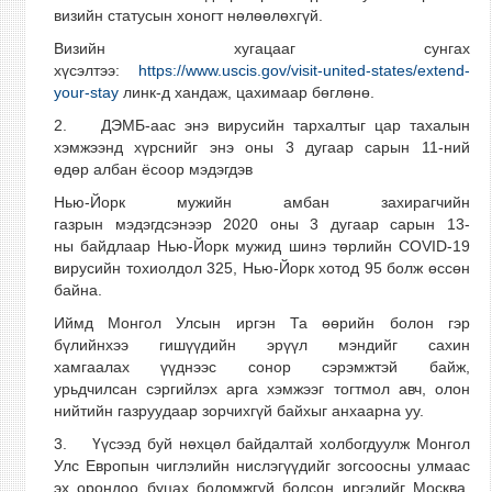
визийн статусын хоногт нөлөөлөхгүй.
Визийн хугацааг сунгах
хүсэлтээ:
https://www.uscis.gov/visit-united-states/extend-
your-stay
линк-д хандаж, цахимаар бөглөнө.
2. ДЭМБ-аас энэ вирусийн тархалтыг цар тахалын
хэмжээнд хүрснийг энэ оны 3 дугаар сарын 11-ний
өдөр албан ёсоор мэдэгдэв
Нью-Йорк мужийн амбан захирагчийн
газрын мэдэгдсэнээр 2020 оны 3 дугаар сарын 13-
ны байдлаар Нью-Йорк мужид шинэ төрлийн COVID-19
вирусийн тохиолдол 325, Нью-Йорк хотод 95 болж өссөн
байна.
Иймд Монгол Улсын иргэн Та өөрийн болон гэр
бүлийнхээ гишүүдийн эрүүл мэндийг сахин
хамгаалах үүднээс сонор сэрэмжтэй байж,
урьдчилсан сэргийлэх арга хэмжээг тогтмол авч, олон
нийтийн газруудаар зорчихгүй байхыг анхаарна уу.
3. Үүсээд буй нөхцөл байдалтай холбогдуулж Монгол
Улс Европын чиглэлийн нислэгүүдийг зогсоосны улмаас
эх орондоо буцах боломжгүй болсон иргэдийг Москва,