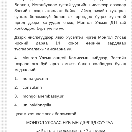
Берлин, Истанбулаас тусгай үүргийн нислэгээр авахаар
Засгийн газар ажиллаж байна. Иймд визийн хугацааг
сунгах боломжгүй болон эх орондоо буцах хүсэлтэй
иргэд дээрх хотуудад очиж, Монгол Улсын ДТГ-тай
холбогдож, бүртгүүлнэ үү.
Дээрх нислэгүүдээр явах хүсэлтэй иргэд Монгол Улсад
ирсний дараа 14 хоног өөрийн зардлаар
тусгаарлагдахыг анхаарна уу.
4. Монгол Улсын онцгой Комиссын шийдвэр, Засгийн
газраас авч буй арга хэмжээ болон холбогдох бусад
мэдээллийг:
1. nema.gov.mn
2. consul.mn
3. mongolianembassy.ur
4. un.int/Mongolia
цахим хаянаас авах боломжтой.
МОНГОЛ УЛСААС НҮБ-ЫН ДЭРГЭД СУУГАА
БАЙНГЫН ТӨЛӨӨЛӨГЧИЙН ГАЗАР