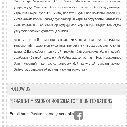
Энэ үеэр Монголбанк, СЗХ болон Монголын банкны холбооны
удирдлагууд Монголын банкны салбарын томоохон банкууд дотоодын
хөрөнгийн бирж дээр IPO хийж, нээлттэй хувьцаат компани болсон нь
чухал алхам болсон бөгөөд тус салбарын хөрөнгө оруулалтын өгөөж 19.4
хувь байгаа нь Төв Азийн орнууд дундаа харьцангуй өндөрт тооцогдох
үзүүлэлт болохыг уулзалтанд онцлов.
Мөн үдээс хойш Монгол Улсаас НҮБ-ын дэргэд суугаа Байнгын
төлөөлөгчийн газар Монголбанкны Ерөнхийлөгч Б.Лхагвасүрэн, СЗХ-ны
дарга Д.Баярсайхан тэргүүтэй төрийн байгууллагууд болон хувийн
салбарын 40 гаруй төлөөлөгчийг байрандаа хүлээн авч, Нью Йорк хотноо
банк, хөрөнгийн зах зээлд ажиллаж буй залуустай уулзалт зохион
байгуулж, сонирхолтой асуулт, хариулт өрнүүлсэн.
FOLLOW US
PERMANENT MISSION OF MONGOLIA TO THE UNITED NATIONS
Email:
https://twitter.com/nymongolia