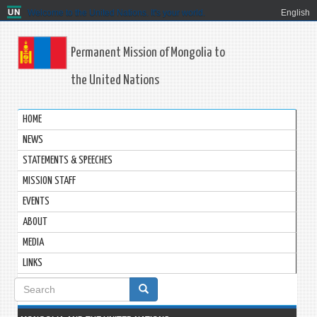
Welcome to the United Nations. It's your world.
English
Permanent Mission of Mongolia to
the United Nations
HOME
NEWS
STATEMENTS & SPEECHES
MISSION STAFF
EVENTS
ABOUT
MEDIA
LINKS
Search
form