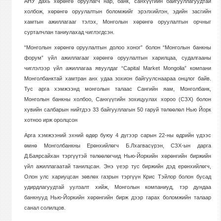
АНУ дахь хөрөнгө оруулагч нар, банк, санхүүгийн байгууллагуудтай
холбож, хөрөнгө оруулалтын боломжийг эрэлхийлэн, эдийн засгийн
хамтын ажиллагааг тэлэх, Монголын хөрөнгө оруулалтын орчныг
сурталчлан таниулахад чиглэгдсэн.
“Монголын хөрөнгө оруулалтын долоо хоног” болон “Монголын банкны
форум” үйл ажиллагааг хөрөнгө оруулалтын харилцаа, судалгааны
чиглэлээр үйл ажиллагаа явуулдаг “Capital Market Mongolia” компани
Монголбанктай хамтран анх удаа зохион байгуулснаараа онцлог байв.
Тус арга хэмжээнд монголын талаас Сангийн яам, Монголбанк,
Монголын банкны холбоо, Санхүүгийн зохицуулах хороо (СЗХ) болон
хувийн салбарын нийтдээ 33 байгууллагын 50 гаруй төлөөлөл Нью Йорк
хотноо ирж оролцсон
Арга хэмжээний эхний өдөр буюу 4 дүгээр сарын 22-ны өдрийн үдээс
өмнө Монголбанкны Ерөнхийлөгч Б.Лхагвасүрэн, СЗХ-ын дарга
Д.Баярсайхан тэргүүтэй төлөөлөгчид Нью-Йоркийн хөрөнгийн биржийн
үйл ажиллагаатай танилцсан. Энэ үеэр тус биржийн дэд ерөнхийлөгч,
Олон улс хариуцсан зөвлөх газрын тэргүүн Крис Тэйлор болон бусад
удирдлагуудтай уулзалт хийж, Монголын компаниуд, тэр дундаа
банкнууд Нью-Йоркийн хөрөнгийн бирж дээр гарах боломжийн талаар
санал солилцов.