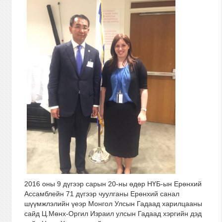
2016 оны 9 дүгээр сарын 20-ны өдөр НҮБ-ын Ерөнхий
Ассамблейн 71 дүгээр чуулганы Ерөнхий санал
шүүмжлэлийн үеэр Монгол Улсын Гадаад харилцааны
сайд Ц.Мөнх-Оргил Израил улсын Гадаад хэргийн дэд