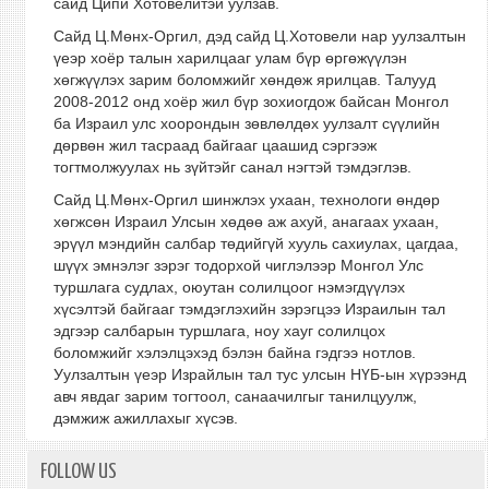
сайд Ципи Хотовелитэй уулзав.
Сайд Ц.Мөнх-Оргил, дэд сайд Ц.Хотовели нар уулзалтын
үеэр хоёр талын харилцааг улам бүр өргөжүүлэн
хөгжүүлэх зарим боломжийг хөндөж ярилцав. Талууд
2008-2012 онд хоёр жил бүр зохиогдож байсан Монгол
ба Израил улс хоорондын зөвлөлдөх уулзалт сүүлийн
дөрвөн жил тасраад байгааг цаашид сэргээж
тогтмолжуулах нь зүйтэйг санал нэгтэй тэмдэглэв.
Сайд Ц.Мөнх-Оргил шинжлэх ухаан, технологи өндөр
хөгжсөн Израил Улсын хөдөө аж ахуй, анагаах ухаан,
эрүүл мэндийн салбар төдийгүй хууль сахиулах, цагдаа,
шүүх эмнэлэг зэрэг тодорхой чиглэлээр Монгол Улс
туршлага судлах, оюутан солилцоог нэмэгдүүлэх
хүсэлтэй байгааг тэмдэглэхийн зэрэгцээ Израилын тал
эдгээр салбарын туршлага, ноу хауг солилцох
боломжийг хэлэлцэхэд бэлэн байна гэдгээ нотлов.
Уулзалтын үеэр Израйлын тал тус улсын НҮБ-ын хүрээнд
авч явдаг зарим тогтоол, санаачилгыг танилцуулж,
дэмжиж ажиллахыг хүсэв.
FOLLOW US