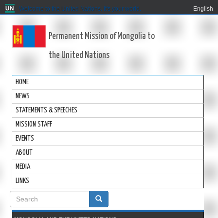
Welcome to the United Nations. It's your world.
English
Permanent Mission of Mongolia to
the United Nations
HOME
NEWS
STATEMENTS & SPEECHES
MISSION STAFF
EVENTS
ABOUT
MEDIA
LINKS
Search
form