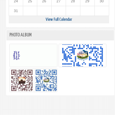
24
25
26
27
28
29
30
31
View Full Calendar
PHOTO ALBUM