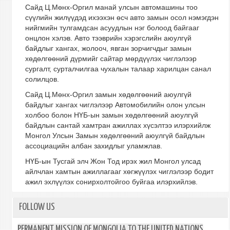
Сайд Ц.Мөнх-Оргил манай улсын автомашины тоо
сүүлийн жилүүдэд ихээхэн өсч авто замын осол нэмэгдэн
нийгмийн тулгамдсан асуудлын нэг болоод байгааг
онцлон хэлэв. Авто тээврийн хэрэгслийн аюулгүй
байдлыг хангах, жолооч, явган зорчигчдыг замын
хөдөлгөөний дүрмийг сайтар мөрдүүлэх чиглэлээр
сургалт, сурталчилгаа чухалын талаар харилцан санал
солилцов.
Сайд Ц.Мөнх-Оргил замын хөдөлгөөний аюулгүй
байдлыг хангах чиглэлээр Автомобилийн олон улсын
холбоо болон НҮБ-ын замын хөдөлгөөний аюулгүй
байдлын сантай хамтран ажиллах хүсэлтээ илэрхийлж
Монгол Улсын Замын хөдөлгөөний аюулгүй байдлын
ассоциацийн албан захидлыг уламжлав.
НҮБ-ын Тусгай элч Жон Тод ирэх жил Монгол улсад
айлчлан хамтын ажиллагааг хөгжүүлэх чиглэлээр бодит
ажил эхлүүлэх сонирхолтойгоо буйгаа илэрхийлэв.
FOLLOW US
PERMANENT MISSION OF MONGOLIA TO THE UNITED NATIONS