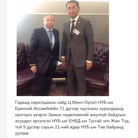
Гадаад харилцааны сайд Ц.Мөнх-Оргил НҮБ-ын
Ерөнхий Ассамблейн 71 дүгээр чуулганы хуралдаанд
оролцох үеэрээ Замын хөдөлгөөний аюулгүй байдлын
асуудал эрхэлсэн НҮБ-ын ЕНБД-ын Тусгай элч Жан Тод-
той 9 дүгээр сарын 21-ний өдөр НҮБ-ын Төв байранд
уулзав.