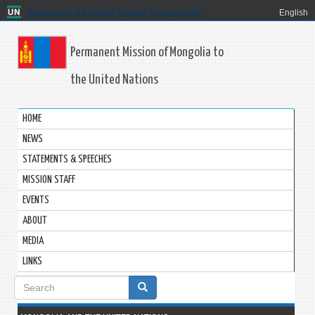
Welcome to the United Nations. It's your world.
English
Permanent Mission of Mongolia to
the United Nations
HOME
NEWS
STATEMENTS & SPEECHES
MISSION STAFF
EVENTS
ABOUT
MEDIA
LINKS
Search
form