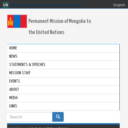
Welcome to the United Nations. It's your world.
English
Permanent Mission of Mongolia to
the United Nations
HOME
NEWS
STATEMENTS & SPEECHES
MISSION STAFF
EVENTS
ABOUT
MEDIA
LINKS
Search
form