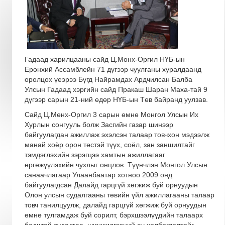
Гадаад харилцааны сайд Ц.Мөнх-Оргил НҮБ-ын
Ерөнхий Ассамблейн 71 дүгээр чуулганы хуралдаанд
оролцох үеэрээ Бүгд Найрамдах Ардчилсан Балба
Улсын Гадаад хэргийн сайд Пракаш Шаран Маха-тай 9
дүгээр сарын 21-ний өдөр НҮБ-ын Төв байранд уулзав.
Сайд Ц.Мөнх-Оргил 3 сарын өмнө Монгол Улсын Их
Хурлын сонгууль болж Засгийн газар шинээр
байгуулагдан ажиллаж эхэлсэн талаар товчхон мэдээлж
манай хоёр орон төстэй түүх, соёл, зан заншилтайг
тэмдэглэхийн зэрэгцээ хамтын ажиллагааг
өргөжүүлэхийн чухлыг онцлов. Түүнчлэн Монгол Улсын
санаачлагаар Улаанбаатар хотноо 2009 онд
байгуулагдсан Далайд гарцгүй хөгжиж буй орнуудын
Олон улсын судалгааны төвийн үйл ажиллагааны талаар
товч танилцуулж, далайд гарцгүй хөгжиж буй орнуудын
өмнө тулгамдаж буй сорилт, бэрхшээлүүдийн талаарх