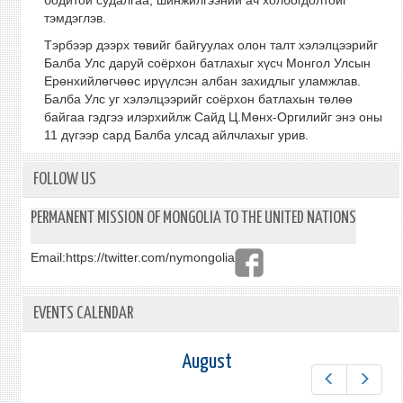
бодитой судалгаа, шинжилгээний ач холбогдолтойг
тэмдэглэв.
Тэрбээр дээрх төвийг байгуулах олон талт хэлэлцээрийг
Балба Улс даруй соёрхон батлахыг хүсч Монгол Улсын
Ерөнхийлөгчөөс ирүүлсэн албан захидлыг уламжлав.
Балба Улс уг хэлэлцээрийг соёрхон батлахын төлөө
байгаа гэдгээ илэрхийлж Сайд Ц.Мөнх-Оргилийг энэ оны
11 дүгээр сард Балба улсад айлчлахыг урив.
FOLLOW US
PERMANENT MISSION OF MONGOLIA TO THE UNITED NATIONS
Email:
https://twitter.com/nymongolia
EVENTS CALENDAR
August
Prev
Next