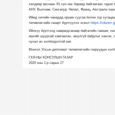
халдвар авснаас 81 хүн нас бараад байгаагаас гадна 
АНУ, Вьетнам, Сингапур, Непал, Франц, Австрали зэр
Иймд хилийн чанадад оршин суугаа болон түр хугацаа
https://citizen
төлөөлөгчийн газарт бүртгүүлэх эсвэл
Ийнхүү бүртгэлд хамрагдсанаар байгалийн гамшиг, ха
ашгийг шуурхай хамгаалах, аюулгүй байдлыг хангах,
чухал ач холбогдолтой юм.
Монгол Улсын дипломат төлөөлөгчийн газруудын хол
ГХЯ-НЫ КОНСУЛЫН ГАЗАР
2020 оны 1-р сарын 27