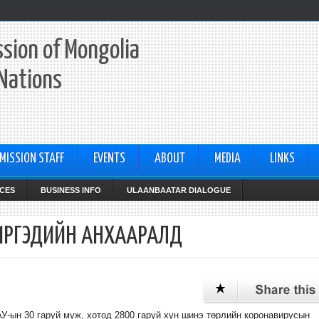
sion of Mongolia
 Nations
MISSION STAFF
EVENTS
ABOUT
MEDIA
LINKS
CES
BUSINESS INFO
ULAANBAATAR DIALOGUE
ИРГЭДИЙН АНХААРАЛД
У-ын 30 гаруй муж, хотод 2800 гаруй хүн шинэ төрлийн коронавирусын