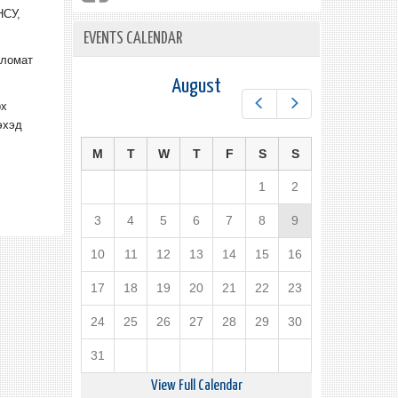
НСУ,
EVENTS CALENDAR
пломат
August
Prev
Next
рх
эхэд
M
T
W
T
F
S
S
1
2
3
4
5
6
7
8
9
10
11
12
13
14
15
16
17
18
19
20
21
22
23
24
25
26
27
28
29
30
31
View Full Calendar