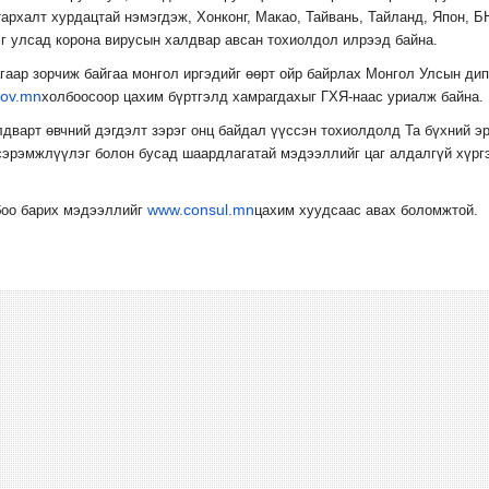
тархалт хурдацтай нэмэгдэж, Хонконг, Макао, Тайвань, Тайланд, Япон, Б
эг улсад корона вирусын халдвар авсан тохиолдол илрээд байна.
гаар зорчиж байгаа монгол иргэдийг өөрт ойр байрлах Монгол Улсын ди
.gov.mn
холбоосоор цахим бүртгэлд хамрагдахыг ГХЯ-наас уриалж байна.
лдварт өвчний дэгдэлт зэрэг онц байдал үүссэн тохиолдолд Та бүхний э
 сэрэмжлүүлэг болон бусад шаардлагатай мэдээллийг цаг алдалгүй хүрг
www.consul.mn
боо барих мэдээллийг
цахим хуудсаас авах боломжтой.