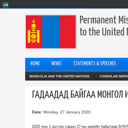
Welcome to the United Nations. It's your world.
Permanent Mis
to the United
HOME
NEWS
STATEMENTS & SPEECHES
MONGOLIA AND THE UNITED NATIONS
CONSULAR SERVI
ГАДААДАД БАЙГАА МОНГОЛ 
Date:
Monday, 27 January 2020
2020 оны 1 дүгээр сарын 27-ны өдрийн байдлаар БНХА