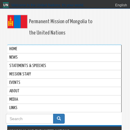
Welcome to the United Nations. It's your world.
English
Permanent Mission of Mongolia to
the United Nations
HOME
NEWS
STATEMENTS & SPEECHES
MISSION STAFF
EVENTS
ABOUT
MEDIA
LINKS
Search
form