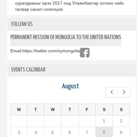
хуралдааныг ирэх 2017 онд Улаанбаатар хотноо хийх
талаар санал солилцов.
FOLLOW US
PERMANENT MISSION OF MONGOLIA TO THE UNITED NATIONS
Email:
https://twitter.com/nymongolia
EVENTS CALENDAR
August
Prev
Next
M
T
W
T
F
S
S
1
2
3
4
5
6
7
8
9