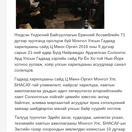
Нэгдсэн Үндэсний Байгууллагын Ерөнхий Ассамблейн 71
дүгээр чуулганд оролцож буй Монгол Улсын Гадаад
харилцааны сайд Ц.Мөнх-Оргил 2016 оны 9 дүгээр
сарын 21-ний өдөр Бүгд Найрамдах Ардчилсан Солонгос
Ард Улсын Гадаад хэргийн сайд Ри Ён Хо-той Нью-Йорк
хотноо уулзаж, хоёр улсын харилцааны асуудлаар санал
солилцов.
Гадаад харилцааны сайд Ц.Мөнх-Оргил Монгол Улс
БНАСАУ-тай уламжлалт, найрсаг харилцаа, хамтын
ажиллагаагаа урьдын адил хөгжүүлэхээ илэрхийлэхийн
хамт Солонгосын хойгийг цөмийн зэвсгээс ангид
байлгах, аливаа маргаантай асуудлыг яриа хэлэлцээний
замаар шийдвэрлэх манай улсын байр суурийг нотлов.
Талууд түүнчлэн Эдийн засаг, худалдаа, шинжлэх ухаан,
техникийн хамтын ажиллагааны Монгол Улс, БНАСАУ-ын
Засгийн газар хоорондын зөвлөлдөх комиссын 10 дугаар