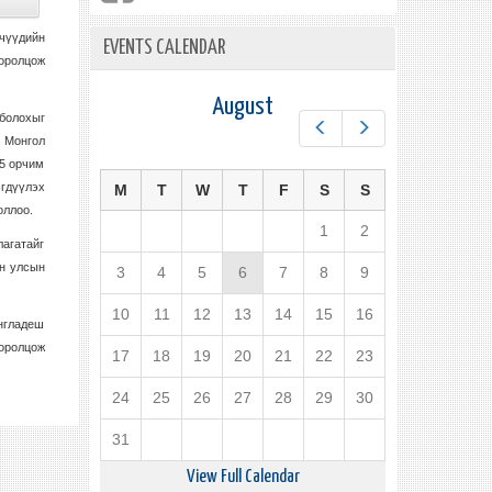
чүүдийн
EVENTS CALENDAR
 оролцож
August
болохыг
Prev
Next
н Монгол
15 орчим
эгдүүлэх
M
T
W
T
F
S
S
оллоо.
1
2
агатайг
он улсын
3
4
5
6
7
8
9
10
11
12
13
14
15
16
нгладеш
 оролцож
17
18
19
20
21
22
23
24
25
26
27
28
29
30
31
View Full Calendar