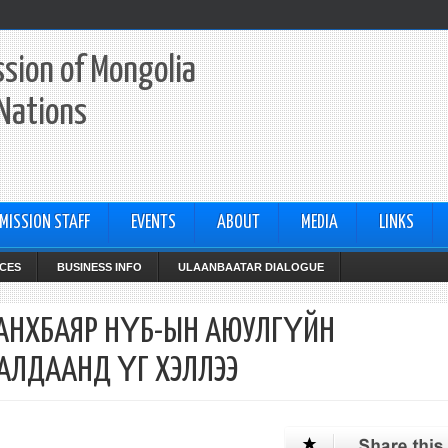
sion of Mongolia
 Nations
MISSION STAFF
EVENTS
ABOUT
MEDIA
LINKS
CES
BUSINESS INFO
ULAANBAATAR DIALOGUE
НХБАЯР НҮБ-ЫН АЮУЛГҮЙН
АЛДААНД ҮГ ХЭЛЛЭЭ