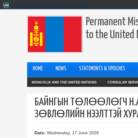
Welcome to the United Nations. It's your world.
Permanent Mis
to the United
HOME
NEWS
STATEMENTS & SPEECHES
MONGOLIA AND THE UNITED NATIONS
CONSULAR SERVI
БАЙНГЫН ТӨЛӨӨЛӨГЧ Н.А
ЗӨВЛӨЛИЙН НЭЭЛТТЭЙ ХУР
Date:
Wednesday, 17 June 2026