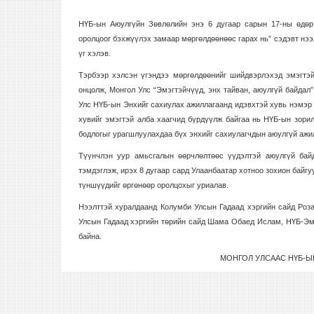
НҮБ-ын Аюулгүйн Зөвлөлийн энэ 6 дугаар сарын 17-ны өдөр 
оролцоог бэхжүүлэх замаар мөргөлдөөнөөс гарах нь” сэдэвт нэ
үг хэлэв.
Тэрбээр хэлсэн үгэндээ мөргөлдөөнийг шийдвэрлэхэд эмэгтэй
онцолж, Монгол Улс “Эмэгтэйчүүд, энх тайван, аюулгүй байдал
Улс НҮБ-ын Энхийг сахиулах ажиллагаанд идэвхтэй хувь нэмэр 
хувийг эмэгтэй алба хаагчид бүрдүүлж байгаа нь НҮБ-ын зори
бодлогыг урагшлуулахдаа бүх энхийг сахиулагчдын аюулгүй ажил
Түүнчлэн уур амьсгалын өөрчлөлтөөс үүдэлтэй аюулгүй бай
тэмдэглэж, ирэх 8 дугаар сард Улаанбаатар хотноо зохион байг
түншүүдийг өргөнөөр оролцохыг уриалав.
Нээлттэй хуралдаанд Колумби Улсын Гадаад хэргийн сайд Роз
Улсын Гадаад хэргийн төрийн сайд Шама Обаед Ислам, НҮБ-Эмэ
байна.
МОНГОЛ УЛСААС НҮБ-Ы