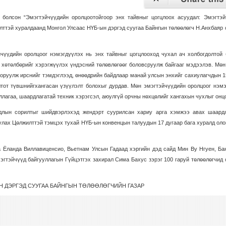
болсон “Эмэгтэйчүүдийн оролцоотойгоор энх тайвныг цогцлоох асуудал: Эмэгтэй
элттэй хуралдаанд Монгол Улсаас НҮБ-ын дэргэд суугаа Байнгын төлөөлөгч Н.Анхбаяр
чүүдийн оролцоог нэмэгдүүлэх нь энх тайвныг цогцлооход чухал ач холбогдолтой 
” хөтөлбөрийг хэрэгжүүлэх үндэсний төлөвлөгөөг боловсруулж байгааг мэдээлэв. Мө
оруулж ирснийг тэмдэглээд, өнөөдрийн байдлаар манай улсын энхийг сахиулагчдын 
лтот түвшнийгхангасан үзүүлэлт болохыг дурдав. Мөн эмэгтэйчүүдийн оролцоог нэм
лагаа, шаардлагатай техник хэрэгсэл, аюулгүй орчны нөхцөлийг хангахын чухлыг онц
длын сорилтыг шийдвэрлэхэд жендэрт суурилсан хариу арга хэмжээ авах шаардл
уулах Цөлжилттэй тэмцэх тухай НҮБ-ын конвенцын талуудын 17 дугаар бага хуралд ол
а Ёланда Виллавиценсио, Вьетнам Улсын Гадаад хэргийн дэд сайд Мин Ву Нгуен, Ба
гтэйчүүд байгууллагын Гүйцэтгэх захирал Сима Бахус зэрэг 100 гаруй төлөөлөгчид
Н ДЭРГЭД СУУГАА БАЙНГЫН ТӨЛӨӨЛӨГЧИЙН ГАЗАР