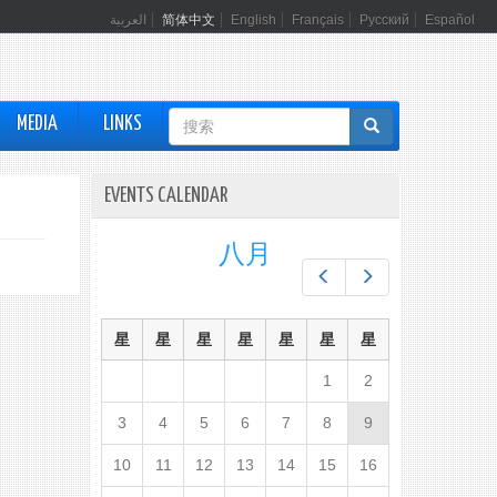
العربية
简体中文
English
Français
Русский
Español
搜
MEDIA
LINKS
索
表
EVENTS CALENDAR
单
八月
Prev
Next
星
星
星
星
星
星
星
1
2
3
4
5
6
7
8
9
10
11
12
13
14
15
16