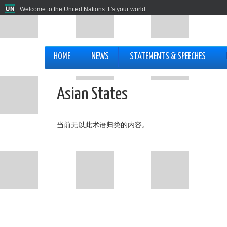
Welcome to the United Nations. It's your world.
HOME
NEWS
STATEMENTS & SPEECHES
Asian States
当前无以此术语归类的内容。