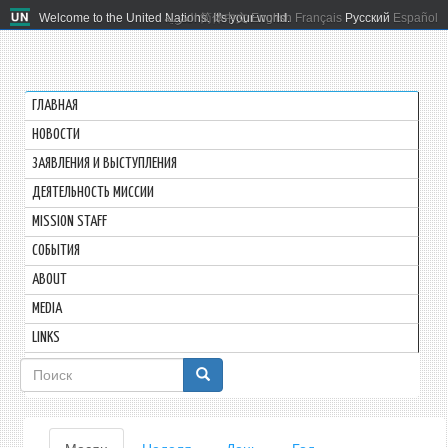
Welcome to the United Nations. It's your world.
العربية
简体中文
English
Français
Русский
Español
ГЛАВНАЯ
HОВОСТИ
ЗАЯВЛЕНИЯ И ВЫСТУПЛЕНИЯ
ДЕЯТЕЛЬНОСТЬ МИССИИ
MISSION STAFF
СОБЫТИЯ
ABOUT
MEDIA
LINKS
Форма
поиска
Главные